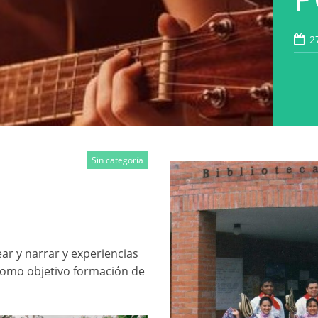
1
C
S
2
2
2
2
1
U
2
1
Sin categoría
ear y narrar y experiencias
 como objetivo formación de