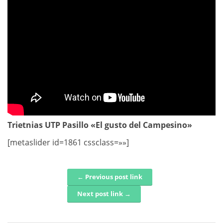
Trietnias UTP Pasillo «El gusto del Campesino»
[metaslider id=1861 cssclass=»»]
← Previous post link
Post navigation
Next post link →