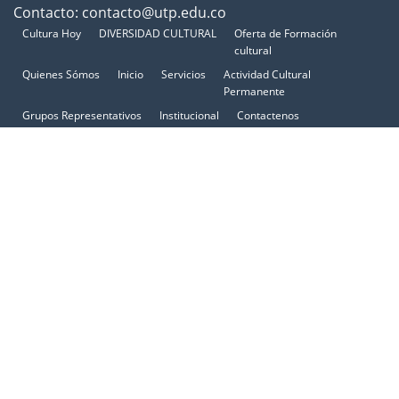
Contacto: contacto@utp.edu.co
Cultura Hoy
DIVERSIDAD CULTURAL
Oferta de Formación
cultural
Quienes Sómos
Inicio
Servicios
Actividad Cultural
Permanente
Grupos Representativos
Institucional
Contactenos