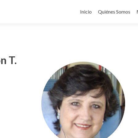
Ir
al
Inicio
Quiénes Somos
contenido
n T.