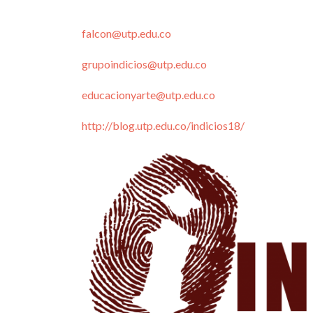
falcon@utp.edu.co
grupoindicios@utp.edu.co
educacionyarte@utp.edu.co
http://blog.utp.edu.co/indicios18/