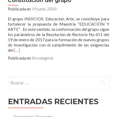
Constitución del grupo
Publicada en
19 junio, 2020
El grupo INDICIOS: Educación, Arte, se constituye para
fortalecer la propuesta de Maestría “EDUCACIÓN Y
ARTE” . En este sentido, la conformación del grupo sigue
los parámetros de la Resolución de Rectoría No 651 del
19 de enero de 2017 para la formación de nuevos grupos
de investigación con el cumplimiento de las exigencias
Leer
del
[…]
másConstitución
Publicada en
Sin categoría
del
grupo
Buscar:
ENTRADAS RECIENTES
Exposición: Trayectos