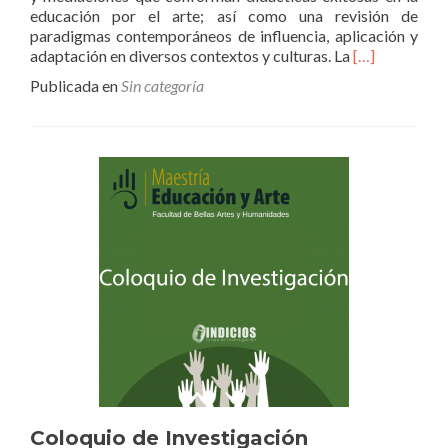
educación por el arte; así como una revisión de
paradigmas contemporáneos de influencia, aplicación y
Leer
adaptación en diversos contextos y culturas. La
[…]
másCongreso
Publicada en
Sin categoría
Internacional
de
Investigación
en
Educación
y
Arte
Coloquio de Investigación