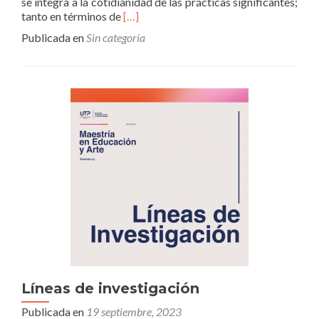
se integra a la cotidianidad de las prácticas significantes;
Leer
tanto en términos de
[…]
másPerfiles
Publicada en
Sin categoría
ME&A
Líneas de investigación
Publicada en
19 septiembre, 2023