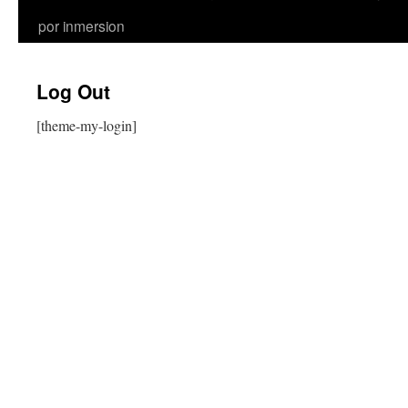
por inmersion
Log Out
[theme-my-login]