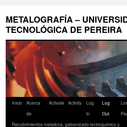
Saltar
al
METALOGRAFÍA – UNIVERSI
contenido
TECNOLÓGICA DE PEREIRA
Inicio
Acerca
Activate
Activity
Log
Log
Lo
de
In
Out
Pa
Recubrimientos metalicos, galvanizado lectroquimico y