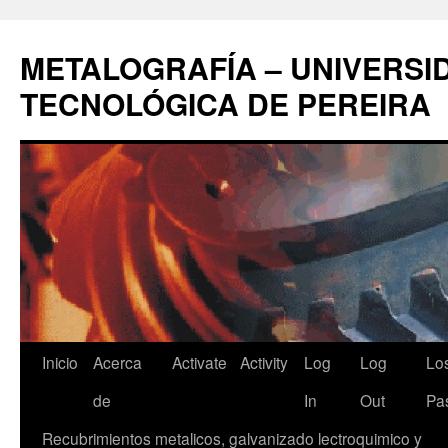
Saltar
al
METALOGRAFÍA – UNIVERSI
contenido
TECNOLÓGICA DE PEREIRA
Inicio
Acerca
Activate
Activity
Log
Log
Lo
de
In
Out
Pa
Recubrimientos metalicos, galvanizado lectroquimico y