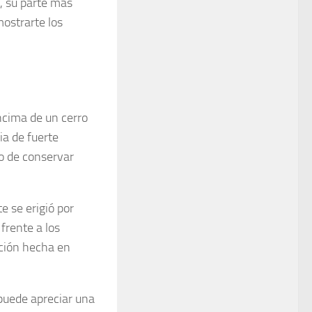
s, su parte más
mostrarte los
ncima de un cerro
ia de fuerte
to de conservar
e se erigió por
frente a los
cción hecha en
 puede apreciar una