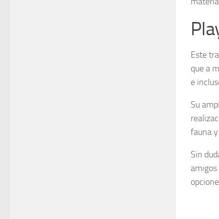
materia
Pla
Este tr
que a m
e inclus
Su ampl
realiza
fauna y 
Sin dud
amigos 
opcione