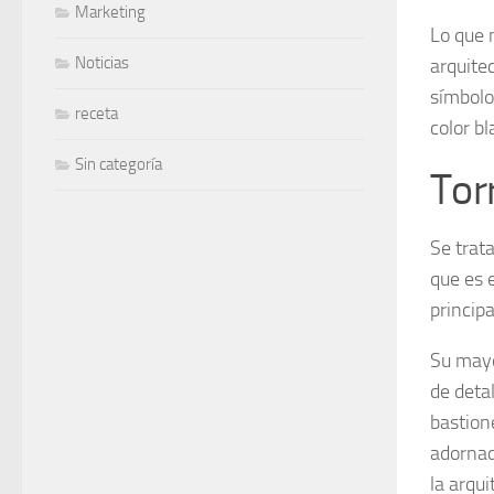
Marketing
Lo que m
Noticias
arquite
símbolo
receta
color bl
Sin categoría
Torr
Se trat
que es 
principa
Su mayo
de deta
bastion
adornad
la arqui