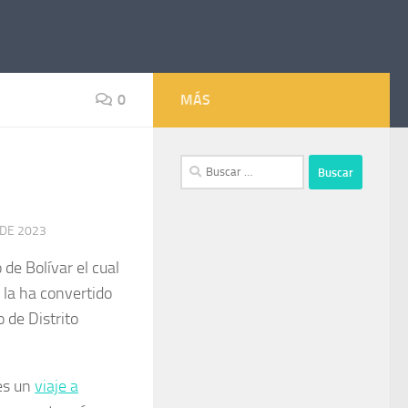
0
MÁS
Buscar:
 DE 2023
de Bolívar el cual
a la ha convertido
o de Distrito
 es un
viaje a