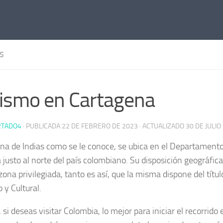
S
ismo en Cartagena
RTADO4
· PUBLICADA
22 DE FEBRERO DE 2023
· ACTUALIZADO
30 DE JULIO
na de Indias como se le conoce, se ubica en el Departamento 
 justo al norte del país colombiano. Su disposición geográfic
ona privilegiada, tanto es así, que la misma dispone del títul
o y Cultural.
 si deseas visitar Colombia, lo mejor para iniciar el recorrido