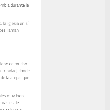
lombia durante la
 la iglesia en sí
edes llaman
 lleno de mucho
a Trinidad, donde
de la arepa, que
ales muy bien
demás es de
vos colores y