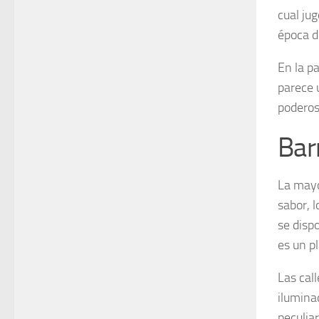
cual ju
época d
En la pa
parece 
poderos
Bar
La mayo
sabor, l
se disp
es un pl
Las cal
ilumina
peculia