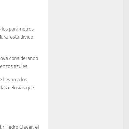
o los parámetros
dura, está divido
 joya considerando
ienzos azules.
 llevan a los
las celosías que
ir Pedro Claver, el