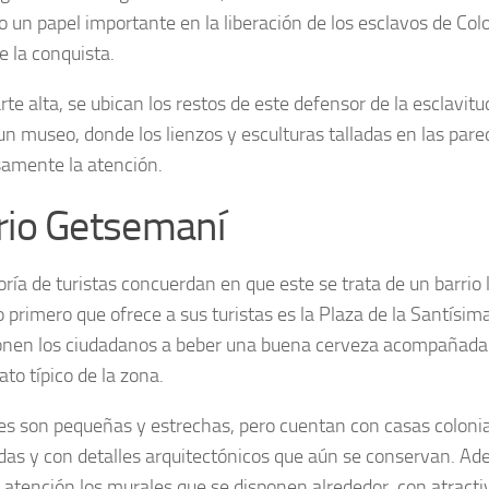
go un papel importante en la liberación de los esclavos de Co
e la conquista.
rte alta, se ubican los restos de este defensor de la esclavitud,
un museo, donde los lienzos y esculturas talladas en las par
amente la atención.
rio Getsemaní
ría de turistas concuerdan en que este se trata de un barrio
o primero que ofrece a sus turistas es la Plaza de la Santísim
onen los ciudadanos a beber una buena cerveza acompañada 
ato típico de la zona.
les son pequeñas y estrechas, pero cuentan con casas coloni
das y con detalles arquitectónicos que aún se conservan. A
r atención los murales que se disponen alrededor, con atracti