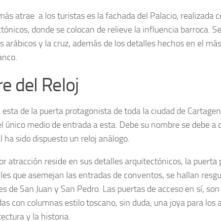
ás atrae a los turistas es la fachada del Palacio, realizada c
ctónicos, donde se colocan de relieve la influencia barroca. S
s arábicos y la cruz, además de los detalles hechos en el má
anco.
e del Reloj
a esta de la puerta protagonista de toda la ciudad de Cartage
el único medio de entrada a esta. Debe su nombre se debe a q
l ha sido dispuesto un reloj análogo.
r atracción reside en sus detalles arquitectónicos, la puerta 
lles que asemejan las entradas de conventos, se hallan resgu
es de San Juan y San Pedro. Las puertas de acceso en sí, so
as con columnas estilo toscano, sin duda, una joya para los 
tectura y la historia.