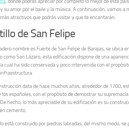
ena
, donde podrás apreciar por completo lo mejor de este paí
l y su amor por el baile y la música. A continuación, vamos a 
 más atractivos que podrás visitar y que te encantarán:
tillo de San Felipe
adero nombre es Fuerte de San Felipe de Barajas, se ubica e
o como San Lázaro, esta edificación dispone de una aparienc
, la cual ha sido conservada y poco intervenida con el propósi
infraestructura.
nstrucción data de hace muchos años, alrededor de 1700, est
e los españoles, con el propósito de demostrar su supremacía 
De hecho, lo más apreciable de su edificación es su constru
 en cemento.
illo está construido por piedras labradas, del mismo modo, se