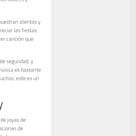
 muestran atentos y
eciar las fiestas
ier canción que
de seguridad, y
música es bastante
muchos, este es un
y
de joyas de
taciones de