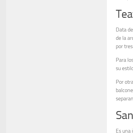
Tea
Data de
de la ar
por tre
Para lo
su estil
Por otr
balcone
separan
San
Es una i