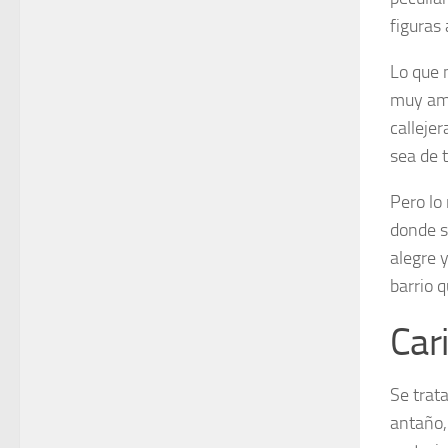
figuras 
Lo que 
muy amab
calleje
sea de 
Pero lo
donde s
alegre 
barrio 
Car
Se trat
antaño,