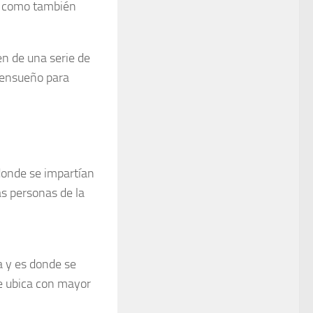
n, como también
en de una serie de
e ensueño para
 donde se impartían
as personas de la
a y es donde se
se ubica con mayor