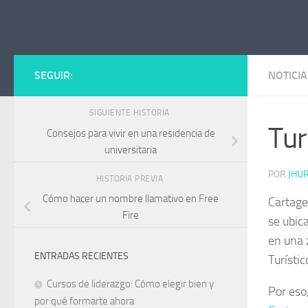
Saltar al contenido
SEGUIR:
NOTICIA
SIGUIENTE HISTORIA
Tur
Consejos para vivir en una residencia de
universitaria
POR
JHU
HISTORIA PREVIA
Cómo hacer un nombre llamativo en Free
Cartage
Fire
se ubica
en una z
ENTRADAS RECIENTES
Turístic
Cursos de liderazgo: Cómo elegir bien y
Por eso,
por qué formarte ahora