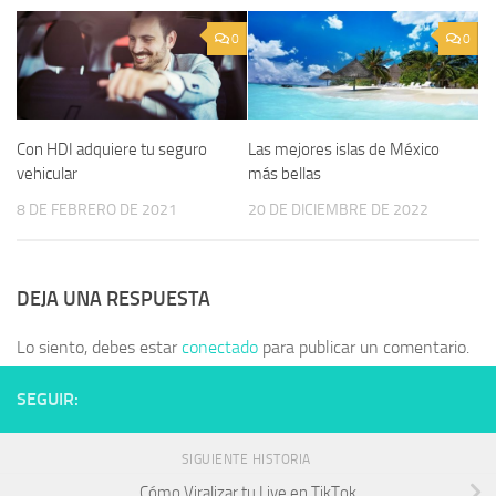
0
0
Con HDI adquiere tu seguro
Las mejores islas de México
vehicular
más bellas
8 DE FEBRERO DE 2021
20 DE DICIEMBRE DE 2022
DEJA UNA RESPUESTA
Lo siento, debes estar
conectado
para publicar un comentario.
SEGUIR:
SIGUIENTE HISTORIA
Cómo Viralizar tu Live en TikTok