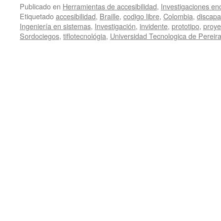
Publicado en
Herramientas de accesibilidad
,
Investigaciones en
Etiquetado
accesibilidad
,
Braille
,
codigo libre
,
Colombia
,
discapa
Ingeniería en sistemas
,
Investigación
,
invidente
,
prototipo
,
proye
Sordociegos
,
tiflotecnológia
,
Universidad Tecnologica de Pereir