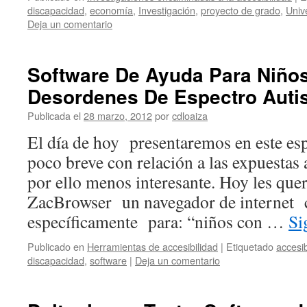
discapacidad
,
economía
,
Investigación
,
proyecto de grado
,
Univ
Deja un comentario
Software De Ayuda Para Niño
Desordenes De Espectro Auti
Publicada el
28 marzo, 2012
por
cdloaiza
El día de hoy presentaremos en este es
poco breve con relación a las expuestas
por ello menos interesante. Hoy les que
ZacBrowser un navegador de internet 
específicamente para: “niños con …
Si
Publicado en
Herramientas de accesibilidad
|
Etiquetado
accesib
discapacidad
,
software
|
Deja un comentario