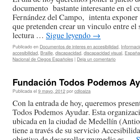
documento bastante interesante en el cu
Fernández del Campo, intenta exponer d
que pretenden crear un vinculo entre el 
lectura …
Sigue leyendo
→
Publicado en
Documentos de interes en accesibilidad
,
Informaci
accesibilidad
,
Braille
,
discapacidad
,
discapacidad visual
,
España
Nacional de Ciegos Españoles
|
Deja un comentario
Fundación Todos Podemos Ay
Publicada el
9 mayo, 2012
por
cdloaiza
Con la entrada de hoy, queremos presen
Todos Podemos Ayudar. Esta organizaci
ubicada en la ciudad de Medellín (Anti
tiene a través de su servicio Accesibilida
objetivo de desarrollar mymedic.es …
S