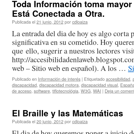
Toda Información toma mayor 
Está Conectada a Otra.
Publicada el
21 junio, 2012
por
cdloaiza
La entrada del dia de hoy es algo corta 
significativa en su cometido. Hoy quer
que ello, sugerir a nuestros lectores visit
http://accesibilidadenlaweb.blogspot.co
web – Sitio web en español). A los …
S
Publicado en
Información de interés
|
Etiquetado
accesibilidad
,
discapacidad
,
discapacidad motora
,
discapacidad visual
,
Españ
de acceso
,
software
,
tiflotecnológia
,
W3G
,
WAI
|
Deja un coment
El Braille y las Matemáticas
Publicada el
20 junio, 2012
por
cdloaiza
El dia de hoy queremos poner a juicio d