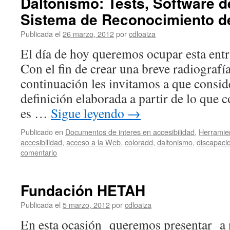
Daltonismo: Tests, Software d
Sistema de Reconocimiento de
Publicada el
26 marzo, 2012
por
cdloaiza
El día de hoy queremos ocupar esta entr
Con el fin de crear una breve radiografí
continuación les invitamos a que consid
definición elaborada a partir de lo que 
es …
Sigue leyendo
→
Publicado en
Documentos de interes en accesibilidad
,
Herramien
accesibilidad
,
acceso a la Web
,
coloradd
,
daltonismo
,
discapaci
comentario
Fundación HETAH
Publicada el
5 marzo, 2012
por
cdloaiza
En esta ocasión queremos presentar a 