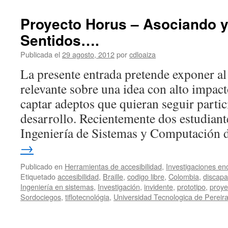
Proyecto Horus – Asociando 
Sentidos….
Publicada el
29 agosto, 2012
por
cdloaiza
La presente entrada pretende exponer al
relevante sobre una idea con alto impact
captar adeptos que quieran seguir parti
desarrollo. Recientemente dos estudian
Ingeniería de Sistemas y Computación 
→
Publicado en
Herramientas de accesibilidad
,
Investigaciones en
Etiquetado
accesibilidad
,
Braille
,
codigo libre
,
Colombia
,
discapa
Ingeniería en sistemas
,
Investigación
,
invidente
,
prototipo
,
proye
Sordociegos
,
tiflotecnológia
,
Universidad Tecnologica de Pereir