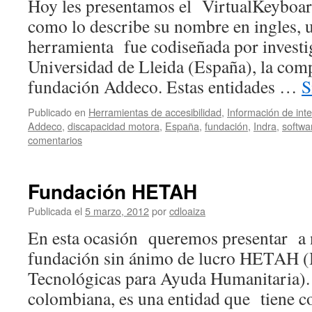
Hoy les presentamos el VirtualKeyboard 
como lo describe su nombre en ingles, un
herramienta fue codiseñada por investi
Universidad de Lleida (España), la comp
fundación Addeco. Estas entidades …
S
Publicado en
Herramientas de accesibilidad
,
Información de int
Addeco
,
discapacidad motora
,
España
,
fundación
,
Indra
,
softwa
comentarios
Fundación HETAH
Publicada el
5 marzo, 2012
por
cdloaiza
En esta ocasión queremos presentar a 
fundación sin ánimo de lucro HETAH (
Tecnológicas para Ayuda Humanitaria). 
colombiana, es una entidad que tiene c