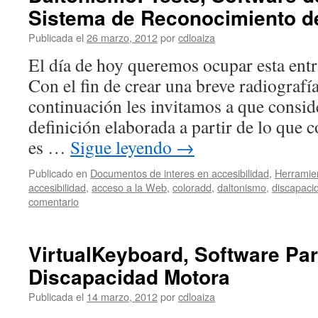
Sistema de Reconocimiento de
Publicada el
26 marzo, 2012
por
cdloaiza
El día de hoy queremos ocupar esta entr
Con el fin de crear una breve radiografí
continuación les invitamos a que consid
definición elaborada a partir de lo que 
es …
Sigue leyendo
→
Publicado en
Documentos de interes en accesibilidad
,
Herramien
accesibilidad
,
acceso a la Web
,
coloradd
,
daltonismo
,
discapaci
comentario
VirtualKeyboard, Software Pa
Discapacidad Motora
Publicada el
14 marzo, 2012
por
cdloaiza