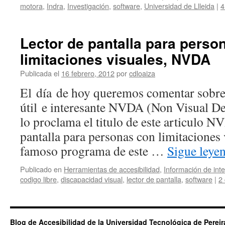
motora
,
Indra
,
Investigación
,
software
,
Universidad de Llleida
|
4
Lector de pantalla para perso
limitaciones visuales, NVDA
Publicada el
16 febrero, 2012
por
cdloaiza
El día de hoy queremos comentar sobre
útil e interesante NVDA (Non Visual D
lo proclama el titulo de este articulo N
pantalla para personas con limitaciones 
famoso programa de este …
Sigue leye
Publicado en
Herramientas de accesibilidad
,
Información de int
codigo libre
,
discapacidad visual
,
lector de pantalla
,
software
|
2
Blog de Accesibilidad de la Universidad Tecnológica de Pereir