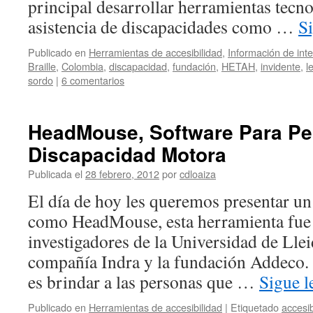
principal desarrollar herramientas tecno
asistencia de discapacidades como …
S
Publicado en
Herramientas de accesibilidad
,
Información de int
Braille
,
Colombia
,
discapacidad
,
fundación
,
HETAH
,
invidente
,
l
sordo
|
6 comentarios
HeadMouse, Software Para P
Discapacidad Motora
Publicada el
28 febrero, 2012
por
cdloaiza
El día de hoy les queremos presentar u
como HeadMouse, esta herramienta fue
investigadores de la Universidad de Llei
compañía Indra y la fundación Addeco. 
es brindar a las personas que …
Sigue 
Publicado en
Herramientas de accesibilidad
|
Etiquetado
accesib