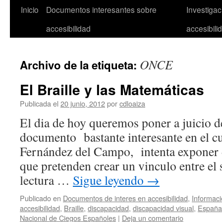
Inicio
Documentos interesantes sobre
Investiga
accesibilidad
accesibili
ONCE
Archivo de la etiqueta:
El Braille y las Matemáticas
Publicada el
20 junio, 2012
por
cdloaiza
El dia de hoy queremos poner a juicio d
documento bastante interesante en el cu
Fernández del Campo, intenta exponer d
que pretenden crear un vinculo entre el 
lectura …
Sigue leyendo
→
Publicado en
Documentos de interes en accesibilidad
,
Informaci
accesibilidad
,
Braille
,
discapacidad
,
discapacidad visual
,
España
Nacional de Ciegos Españoles
|
Deja un comentario