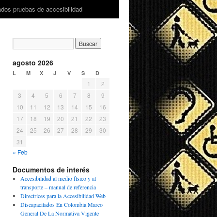
ados pruebas de accesibilidad
agosto 2026
L
M
X
J
V
S
D
1
2
3
4
5
6
7
8
9
10
11
12
13
14
15
16
17
18
19
20
21
22
23
24
25
26
27
28
29
30
31
« Feb
Documentos de interés
Accesibilidad al medio físico y al
transporte – manual de referencia
Directrices para la Accesibilidad Web
Discapacitados En Colombia Marco
General De La Normativa Vigente