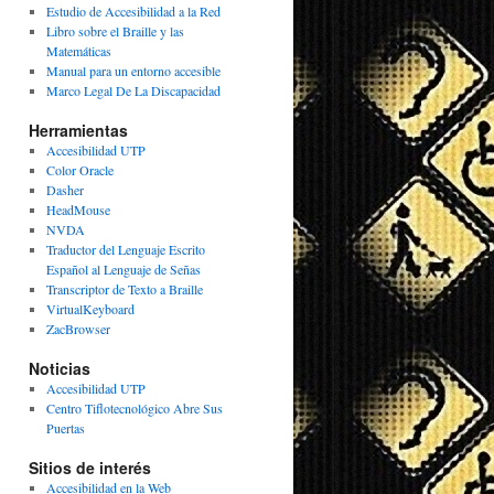
Estudio de Accesibilidad a la Red
Libro sobre el Braille y las
Matemáticas
Manual para un entorno accesible
Marco Legal De La Discapacidad
Herramientas
Accesibilidad UTP
Color Oracle
Dasher
HeadMouse
NVDA
Traductor del Lenguaje Escrito
Español al Lenguaje de Señas
Transcriptor de Texto a Braille
VirtualKeyboard
ZacBrowser
Noticias
Accesibilidad UTP
Centro Tiflotecnológico Abre Sus
Puertas
Sitios de interés
Accesibilidad en la Web