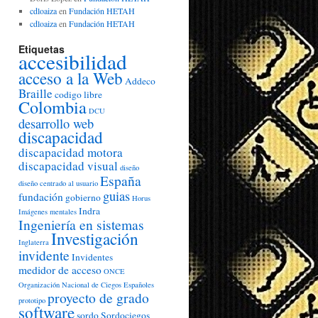
cdloaiza
en
Fundación HETAH
cdloaiza
en
Fundación HETAH
Etiquetas
accesibilidad
acceso a la Web
Addeco
Braille
codigo libre
Colombia
DCU
desarrollo web
discapacidad
discapacidad motora
discapacidad visual
diseño
España
diseño centrado al usuario
guias
fundación
gobierno
Horus
Indra
Imágenes mentales
Ingeniería en sistemas
Investigación
Inglaterra
invidente
Invidentes
medidor de acceso
ONCE
Organización Nacional de Ciegos Españoles
proyecto de grado
prototipo
software
sordo
Sordociegos