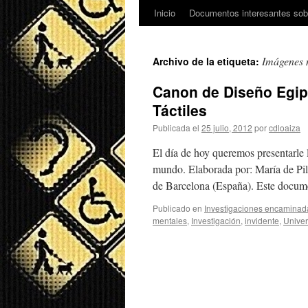
Inicio
Documentos interesantes sobr
Imágenes 
Archivo de la etiqueta:
Canon de Diseño Egip
Táctiles
Publicada el
25 julio, 2012
por
cdloaiza
El día de hoy queremos presentarle l
mundo. Elaborada por: María de Pilar
de Barcelona (España). Este docu
Publicado en
Investigaciones encaminada
mentales
,
Investigación
,
invidente
,
Univer