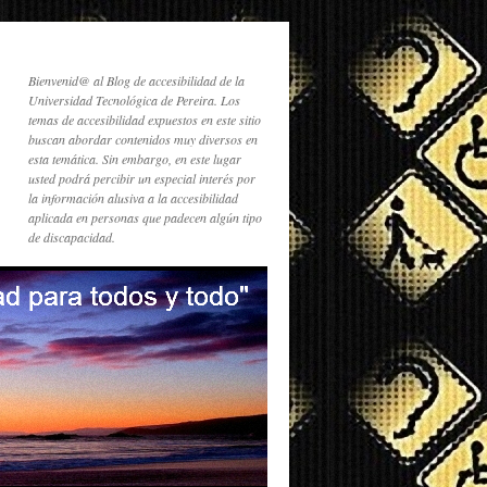
Bienvenid@ al Blog de accesibilidad de la
Universidad Tecnológica de Pereira. Los
temas de accesibilidad expuestos en este sitio
buscan abordar contenidos muy diversos en
esta temática. Sin embargo, en este lugar
usted podrá percibir un especial interés por
la información alusiva a la accesibilidad
aplicada en personas que padecen algún tipo
de discapacidad.