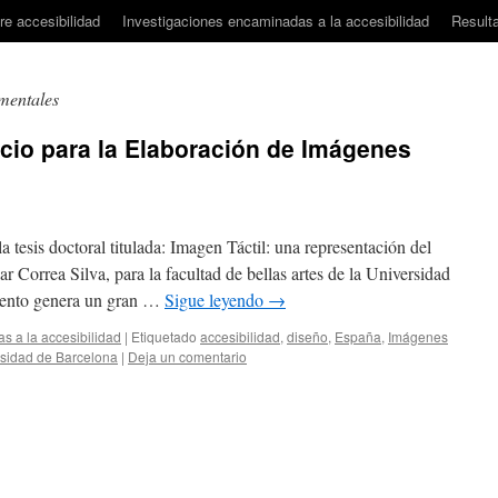
e accesibilidad
Investigaciones encaminadas a la accesibilidad
Result
mentales
cio para la Elaboración de Imágenes
a tesis doctoral titulada: Imagen Táctil: una representación del
 Correa Silva, para la facultad de bellas artes de la Universidad
mento genera un gran …
Sigue leyendo
→
s a la accesibilidad
|
Etiquetado
accesibilidad
,
diseño
,
España
,
Imágenes
sidad de Barcelona
|
Deja un comentario