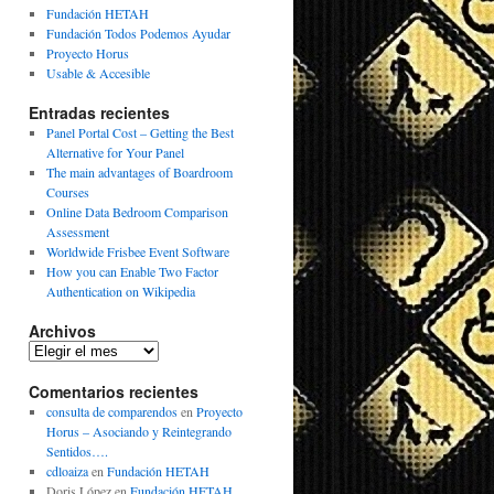
Fundación HETAH
Fundación Todos Podemos Ayudar
Proyecto Horus
Usable & Accesible
Entradas recientes
Panel Portal Cost – Getting the Best
Alternative for Your Panel
The main advantages of Boardroom
Courses
Online Data Bedroom Comparison
Assessment
Worldwide Frisbee Event Software
How you can Enable Two Factor
Authentication on Wikipedia
Archivos
Archivos
Comentarios recientes
consulta de comparendos
en
Proyecto
Horus – Asociando y Reintegrando
Sentidos….
cdloaiza
en
Fundación HETAH
Doris López
en
Fundación HETAH