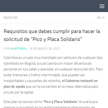
Saltar al contenido
NOTICIAS
0
Requisitos que debes cumplir para hacer la
solicitud de “Pico y Placa Solidario”
POR
JHURTADO4
·
16 DE MARZO DE 2022
Colombia es un país muy transitado por vehículos de cualquier tipo,
sobretodo en Bogotá, la cual cuenta con mayor afluencia de
personas en sus calles y avenidas, en cualquier época del año. Para
evitar trancones y trafico interminable, que pueden ser
insoportables y causantes de retardos,
el Gobierno instauró un
plan de ayuda
que se ha convertido en la mejor alternativa para
circular por la capital.
Este plan se conoce como “
Pico y Placa Solidario
” el cual busca
mejorar la movilidad en la capital mediante el ofrecimiento de