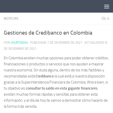
Saltar al contenido
NOTICIAS
0
Gestiones de Credibanco en Colombia
POR
JHURTADO4
· PUBLICADA
7 DE DICIEMBRE DE 2021
· ACTUALIZADO
9
DE DICIEMBRE DE 2021
En Colombia existen muchas opciones para poder obtener créditos,
financiaciones o productos o servicios que nos ayuden a mejorar
nuestra economía. Sin duda alguna, dentro de los más factibles y
recomendadas está
Credibanco
la cual está a nuestra disposición
gracias a la Superintendencia Financiera de Colombia. Ahora bien, si
tu objetivo es
consultar tu saldo en esta gigante financiero
,
existen muchas formas rápidas y sencillas para obtener esta
información, y el día de hoy te vamos a demostrar cómo hacerlo de
la forma más sencilla.