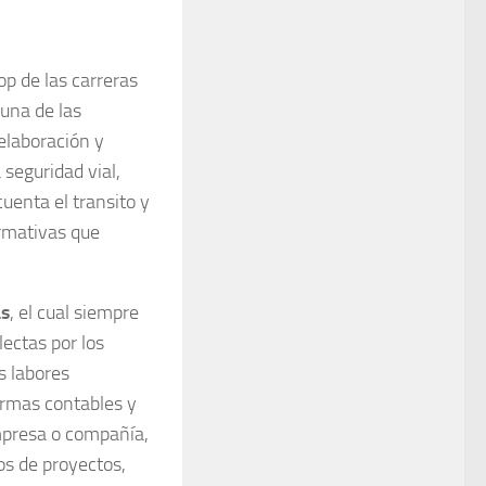
op de las carreras
una de las
 elaboración y
 seguridad vial,
uenta el transito y
ormativas que
as
, el cual siempre
lectas por los
s labores
rmas contables y
empresa o compañía,
os de proyectos,