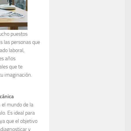
ucho puestos
ás las personas que
ado laboral,
es años
ales que te
tu imaginación.
cánica
n el mundo de la
o. Es ideal para
ya que el objetivo
 diagnosticar y