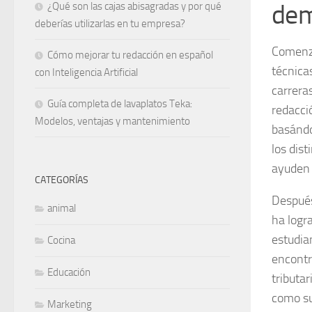
dem
¿Qué son las cajas abisagradas y por qué
deberías utilizarlas en tu empresa?
Comenz
Cómo mejorar tu redacción en español
técnica
con Inteligencia Artificial
carrera
Guía completa de lavaplatos Teka:
redacci
Modelos, ventajas y mantenimiento
basándo
los dis
ayuden 
CATEGORÍAS
Despué
animal
ha logr
estudia
Cocina
encontr
Educación
tributa
como su
Marketing