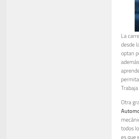
La carr
desde l
optan p
además 
aprende
permita
Trabaja 
Otra gr
Automo
mecánic
todos l
es que 