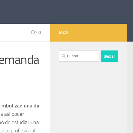
0
MÁS
Buscar:
 demanda
 simbolizan una de
a así poder
ho de estudiar una
tico profesional