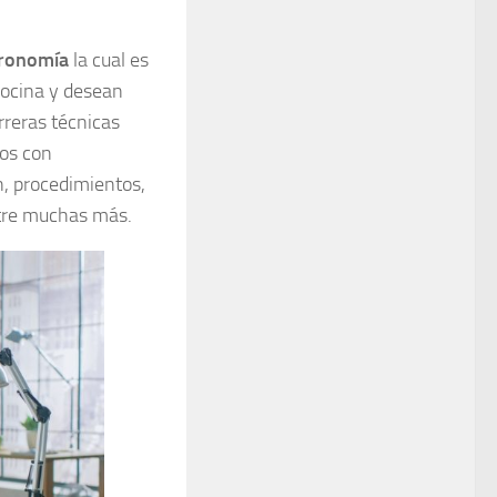
tronomía
la cual es
cocina y desean
rreras técnicas
os con
n, procedimientos,
ntre muchas más.