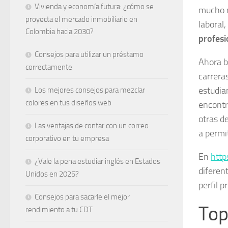
Vivienda y economía futura: ¿cómo se
mucho m
proyecta el mercado inmobiliario en
laboral
Colombia hacia 2030?
profesi
Consejos para utilizar un préstamo
Ahora b
correctamente
carreras
estudia
Los mejores consejos para mezclar
colores en tus diseños web
encontr
otras d
Las ventajas de contar con un correo
a permit
corporativo en tu empresa
En
http
¿Vale la pena estudiar inglés en Estados
diferen
Unidos en 2025?
perfil p
Consejos para sacarle el mejor
Top
rendimiento a tu CDT