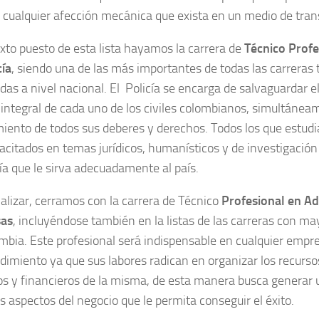
r cualquier afección mecánica que exista en un medio de tran
exto puesto de esta lista hayamos la carrera de
Técnico Profe
cía
, siendo una de las más importantes de todas las carreras 
as a nivel nacional. El Policía se encarga de salvaguardar el 
e integral de cada uno de los civiles colombianos, simultánea
iento de todos sus deberes y derechos. Todos los que estudi
acitados en temas jurídicos, humanísticos y de investigació
cía que le sirva adecuadamente al país.
nalizar, cerramos con la carrera de Técnico
Profesional en Ad
as
, incluyéndose también en la listas de las carreras con may
mbia. Este profesional será indispensable en cualquier empr
imiento ya que sus labores radican en organizar los recurso
 y financieros de la misma, de esta manera busca generar u
s aspectos del negocio que le permita conseguir el éxito.