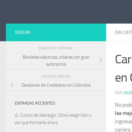
Saltar al contenido
SEGUIR:
SIN CA
SIGUIENTE HISTORIA
Car
Bicicletas eléctricas urbanas con gran
autonomía
en 
HISTORIA PREVIA
Gestiones de Credibanco en Colombia
POR
JHU
ENTRADAS RECIENTES
No pode
las mej
Cursos de liderazgo: Cómo elegir bien y
ingresa
por qué formarte ahora
carrera