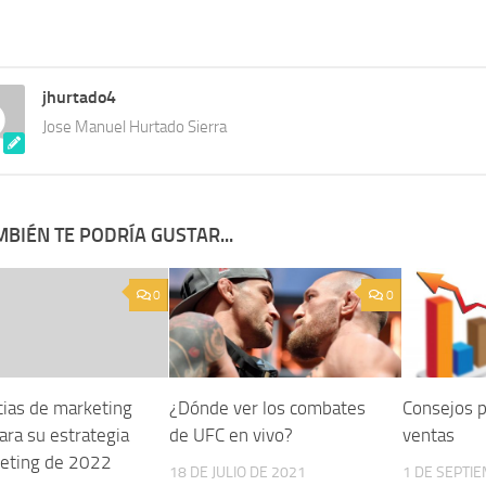
jhurtado4
Jose Manuel Hurtado Sierra
BIÉN TE PODRÍA GUSTAR...
0
0
ias de marketing
¿Dónde ver los combates
Consejos p
para su estrategia
de UFC en vivo?
ventas
eting de 2022
18 DE JULIO DE 2021
1 DE SEPTI