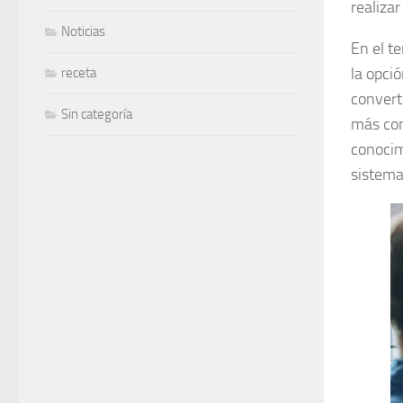
realizar
Noticias
En el t
la opci
receta
convert
Sin categoría
más com
conocim
sistema