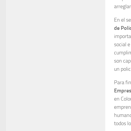
arregla
En el s
de Poli
importad
social 
cumplim
son cap
un poli
Para fi
Empres
en Colo
emprend
humanos
todos lo