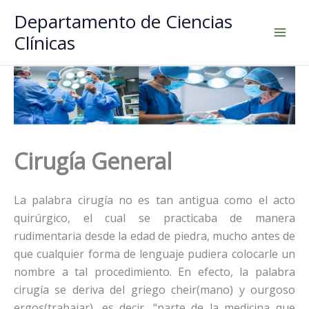
Ir
Departamento de Ciencias
al
Clínicas
contenido
Cirugía General
La palabra cirugía no es tan antigua como el acto
quirúrgico, el cual se practicaba de manera
rudimentaria desde la edad de piedra, mucho antes de
que cualquier forma de lenguaje pudiera colocarle un
nombre a tal procedimiento. En efecto, la palabra
cirugía se deriva del griego cheir(mano) y ourgoso
ergos(trabajar), es decir, “parte de la medicina que