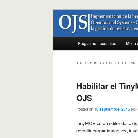
Ir
Ir
al
al
contenido
contenido
OJS Colombi
principal
secundario
Menú
Preguntas frecuentes
Mesa 
principal
ARCHIVO DE LA CATEGORÍA:
INIC
Habilitar el Tin
OJS
Posted on
10 septiembre, 2015
por
TinyMCE es un editor de texto
permitir cargar imágenes, inser