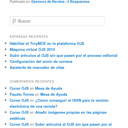
Publicado en
Gestores de Revista
|
4
Respuestas
B
u
s
c
ENTRADAS RECIENTES
a
Habilitar el TinyMCE en la plataforma OJS
r
Máquina virtual OJS 2014
Subir artículos al OJS sin que pasen por el proceso editorial
Configuración del envío de correos
Asistente de marcador de citas
COMENTARIOS RECIENTES
Curso OJS
en
Mesa de Ayuda
Fausto Torres
en
Mesa de Ayuda
Curso OJS
en
¿Cómo conseguir el ISSN para la versión
electrónica de una revista?
Curso OJS
en
Añadir imágenes propias en las páginas
estáticas
Curso OJS
en
Subir artículos al OJS sin que pasen por el