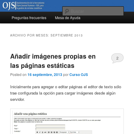
Ir
Ir
al
al
Busc
Menú
contenido
contenido
Preguntas frecuentes
Mesa de Ayuda
principal
principal
secundario
OJS Colombia
ARCHIVO POR MESES:
SEPTIEMBRE 2013
Añadir imágenes propias en
2
las páginas estáticas
Posted on
16 septiembre, 2013
por
Curso OJS
Inicialmente para agregar o editar páginas el editor de texto sólo
trae configurada la opción para cargar imágenes desde algún
servidor.