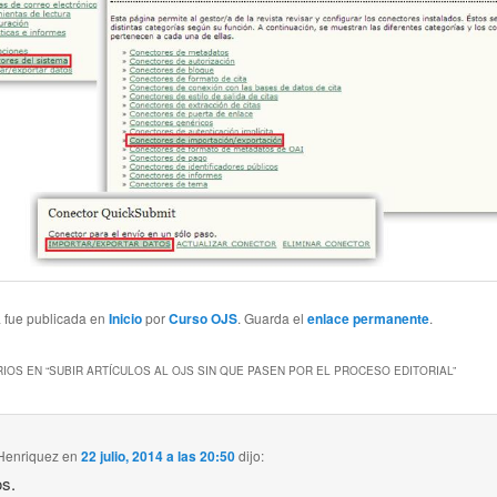
a fue publicada en
Inicio
por
Curso OJS
. Guarda el
enlace permanente
.
IOS EN “
SUBIR ARTÍCULOS AL OJS SIN QUE PASEN POR EL PROCESO EDITORIAL
”
Henriquez
en
22 julio, 2014 a las 20:50
dijo:
s.