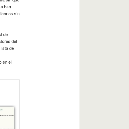
ya han
icarlos sin
ol de
ctores del
lista de
 en el