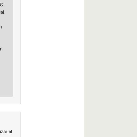
JS
ual
n
en
izar el