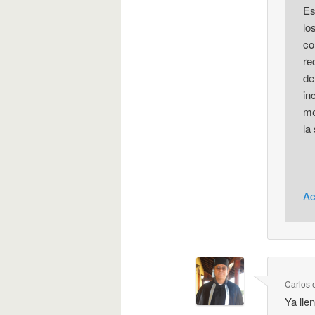
Es
lo
co
re
de
in
me
la
Ac
Carlos
Ya lle