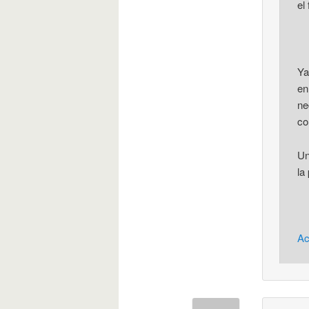
el
Ya
en
ne
co
Un
la
Ac