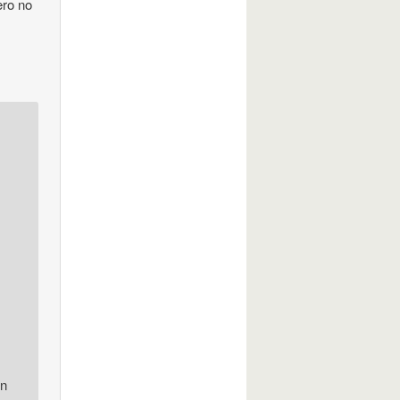
ero no
en