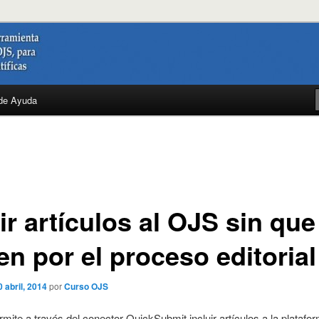
a
de Ayuda
r artículos al OJS sin que
en por el proceso editorial
0 abril, 2014
por
Curso OJS
mite a través del conector QuickSubmit incluir artículos a la platafo