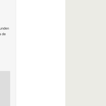
funden
a de