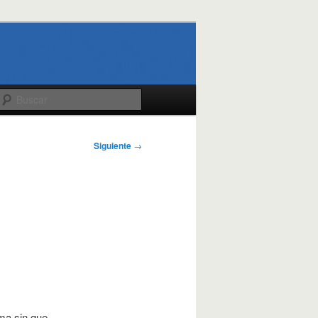
Buscar
Siguiente
→
rma sin que