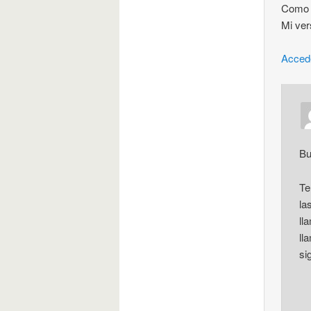
Como s
Mi ver
Acced
Bu
Te
la
ll
ll
si