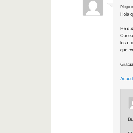
Diego
Hola q
He sub
Conect
los nu
que es
Graci
Acced
Bu