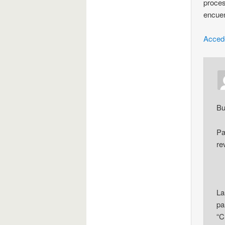
proces
encuen
Acced
Bu
Pa
re
La
pa
“C