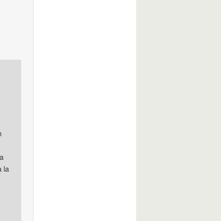
n
a
 la