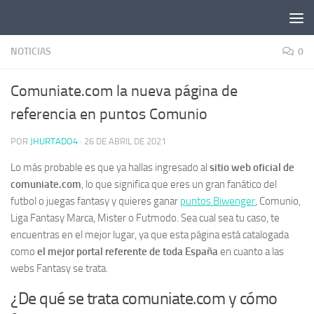
Saltar al contenido
NOTICIAS
0
Comuniate.com la nueva página de
referencia en puntos Comunio
POR
JHURTADO4
·
26 DE ABRIL DE 2021
Lo más probable es que ya hallas ingresado al
sitio web oficial de
comuniate.com
, lo que significa que eres un gran fanático del
futbol o juegas fantasy y quieres ganar
puntos Biwenger
, Comunio,
Liga Fantasy Marca, Mister o Futmodo. Sea cual sea tu caso, te
encuentras en el mejor lugar, ya que esta página está catalogada
como
el mejor portal referente de toda España
en cuanto a las
webs Fantasy se trata.
¿De qué se trata comuniate.com y cómo