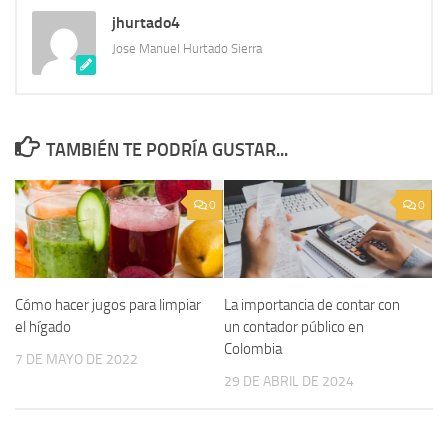
jhurtado4
Jose Manuel Hurtado Sierra
TAMBIÉN TE PODRÍA GUSTAR...
0
0
Cómo hacer jugos para limpiar
La importancia de contar con
el hígado
un contador público en
Colombia
7 DE MAYO DE 2022
29 DE ABRIL DE 2024