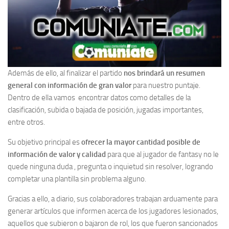
Además de ello, al finalizar el partido
nos brindará un resumen
general con información de gran valor
para nuestro puntaje.
Dentro de ella vamos encontrar datos como detalles de la
clasificación, subida o bajada de posición, jugadas importantes,
entre otros.
Su objetivo principal es
ofrecer la mayor cantidad posible de
información de valor y calidad
para que al jugador de fantasy no le
quede ninguna duda , pregunta o inquietud sin resolver, logrando
completar una plantilla sin problema alguno.
Gracias a ello, a diario, sus colaboradores trabajan arduamente para
generar artículos que informen acerca de los jugadores lesionados,
aquellos que subieron o bajaron de rol, los que fueron sancionados