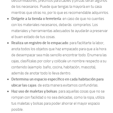
destornilladores, precintos para cables y pinzas serán algunos
de los necesarios. Puede que tengas la mayoría en tu casa
mientras que otras no, por lo que es recomendable adquirirlos.
Dirígete a la tienda o ferretería
: en caso de que no cuentes
con los materiales necesarios, deberás comprarlos. Los
materiales y herramientas adecuados te ayudarán a preservar
el buen estado de tus cosas.
Realiza un registro de lo empacado
: para facilitarte la labor,
anota todos los objetos que haz empacado para que a la hora
de desempacar sea más sencillo encontrar todo. Enumera las
cajas, clasifícalas por color y colócale un nombre respecto a su
contenido (ejemplo: baño, cocina, habitación, mascota),
además de anotar todo lo lleva dentro.
Determina un espacio específico en cada habitación para
ubicar las cajas
: de esta manera evitamos confundirlas.
Haz uso de maletas y bolsas
: para aquellas cosas que no se
rompan con facilidad o no sea delicadas, como la ropa, utiliza
tus maletas y bolsas para poder ahorrar el mayor espacio
posible.