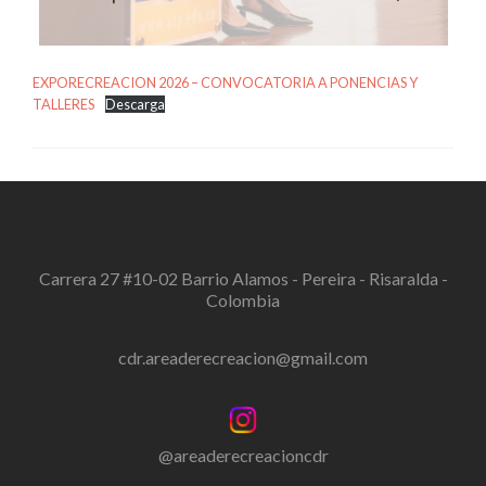
EXPORECREACION 2026 – CONVOCATORIA A PONENCIAS Y
TALLERES
Descarga
Carrera 27 #10-02 Barrio Alamos - Pereira - Risaralda -
Colombia
cdr.areaderecreacion@gmail.com
@areaderecreacioncdr