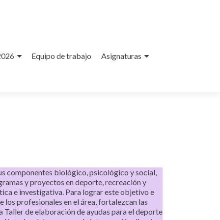
2026
Equipo de trabajo
Asignaturas
us componentes biológico, psicológico y social,
ogramas y proyectos en deporte, recreación y
tica e investigativa. Para lograr este objetivo e
los profesionales en el área, fortalezcan las
ra Taller de elaboración de ayudas para el deporte