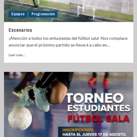
Equipos
Programación
Escenarios
¡Atención a todos los entusiastas del fútbol sala! Nos complace
anunciar que el próximo partido se llevará a cabo en...
Leer
Leer más...
más
sobre
Escenarios