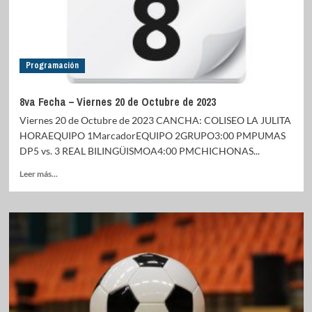
27
de
Octubre
de
2023
Programación
8va Fecha – Viernes 20 de Octubre de 2023
Viernes 20 de Octubre de 2023 CANCHA: COLISEO LA JULITA
HORAEQUIPO 1MarcadorEQUIPO 2GRUPO3:00 PMPUMAS
DP5 vs. 3 REAL BILINGÜISMOA4:00 PMCHICHONAS...
Leer
Leer más...
más
sobre
8va
Fecha
–
Viernes
20
de
Octubre
de