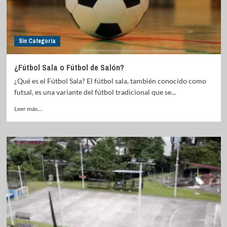
2023
Sin Categoría
¿Fútbol Sala o Fútbol de Salón?
¿Qué es el Fútbol Sala? El fútbol sala, también conocido como
futsal, es una variante del fútbol tradicional que se...
Leer
Leer más...
más
sobre
¿Fútbol
Sala
o
Fútbol
de
Salón?