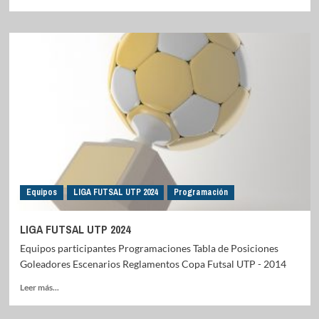
más
sobre
Tabla
de
Posiciones
–
COPA
FUTSAL
UTP
2024
Equipos
LIGA FUTSAL UTP 2024
Programación
LIGA FUTSAL UTP 2024
Equipos participantes Programaciones Tabla de Posiciones
Goleadores Escenarios Reglamentos Copa Futsal UTP - 2014
Leer
Leer más...
más
sobre