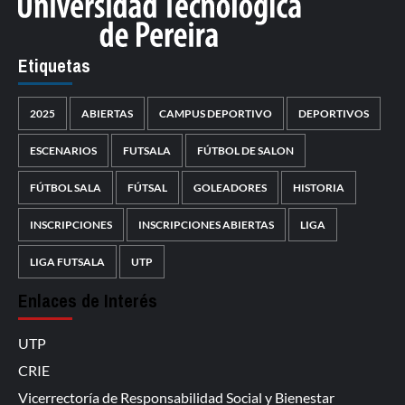
de
Pereira!
Etiquetas
2025
ABIERTAS
CAMPUS DEPORTIVO
DEPORTIVOS
ESCENARIOS
FUTSALA
FÚTBOL DE SALON
FÚTBOL SALA
FÚTSAL
GOLEADORES
HISTORIA
INSCRIPCIONES
INSCRIPCIONES ABIERTAS
LIGA
LIGA FUTSALA
UTP
Enlaces de Interés
UTP
CRIE
Vicerrectoría de Responsabilidad Social y Bienestar