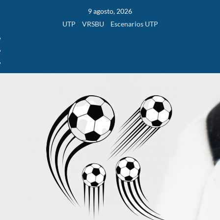
Saltar
9 agosto, 2026
al
UTP
VRSBU
Escenarios UTP
contenido
Blog
Inicio
UTP,
campus
y
escenarios
deportivos