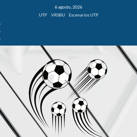
Saltar
6 agosto, 2026
al
UTP
VRSBU
Escenarios UTP
contenido
Blog
Inicio
UTP,
campus
y
escenarios
deportivos