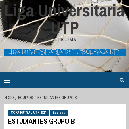
Liga Universitaria
UTP
FÚTBOL SALA
Menú
principal
INICIO
EQUIPOS
ESTUDIANTES GRUPO B
COPA FUTSAL UTP 2024
Equipos
ESTUDIANTES GRUPO B