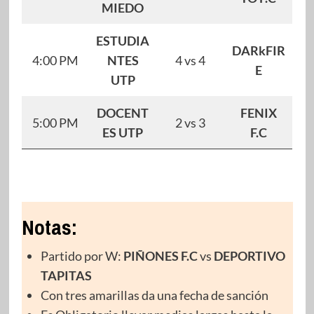
MIEDO
ESTUDIA
DARkFIR
4:00 PM
NTES
4 vs 4
E
UTP
DOCENT
FENIX
5:00 PM
2 vs 3
ES UTP
F.C
Notas:
Partido por W:
PIÑONES F.C
vs
DEPORTIVO
TAPITAS
Con tres amarillas da una fecha de sanción