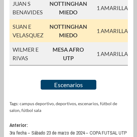
JUAN S
NOTTINGHAN
1 AMARILLAS
BENAVIDES
MIEDO
SUAN E
NOTTINGHAN
1 AMARILLAS
VELASQUEZ
MIEDO
WILMER E
MESA AFRO
1 AMARILLAS
RIVAS
UTP
Escenarios
Tags:
campus deportivo
,
deportivos
,
escenarios
,
fútbol de
salon
,
fútbol sala
Navegación
Anterior:
3ra fecha – Sábado 23 de marzo de 2024 – COPA FUTSAL UTP
de