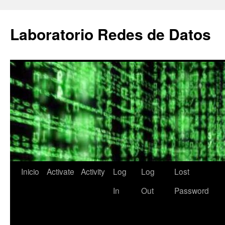
Saltar
al
Laboratorio Redes de Datos
contenido
Inicio
Activate
Activity
Log
Log
Lost
In
Out
Password