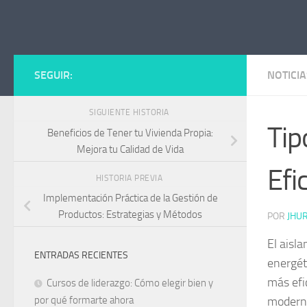
Saltar al contenido
SEGUIR:
NOTICIA
SIGUIENTE HISTORIA
Tip
Beneficios de Tener tu Vivienda Propia:
Mejora tu Calidad de Vida
Efi
HISTORIA PREVIA
Implementación Práctica de la Gestión de
Productos: Estrategias y Métodos
POR
JHU
El aisl
ENTRADAS RECIENTES
energéti
más efi
Cursos de liderazgo: Cómo elegir bien y
moderno
por qué formarte ahora