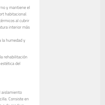
erno y mantiene el
rt habitacional.
térmicos al cubrir
atura interior más
ra la humedad y
a rehabilitación
estética del
l aislamiento
illa. Consiste en