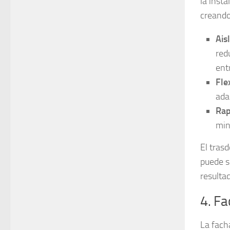
la inst
creando
Ais
red
ent
Fle
ada
Rap
min
El tras
puede s
resulta
4. Fa
La fach