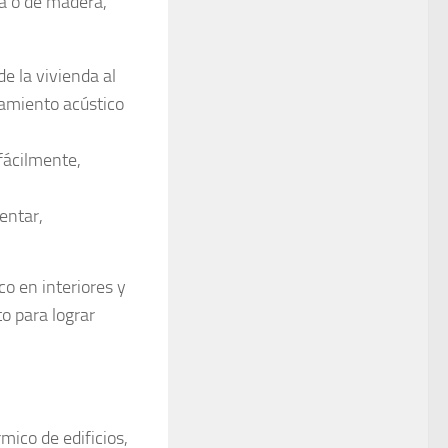
ca o de madera,
de la vivienda al
lamiento acústico
fácilmente,
entar,
co en interiores y
o para lograr
mico de edificios,