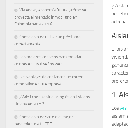
y Aisla
Vivienda y economía futura: ¿cómo se
benefic
proyecta el mercado inmobiliario en
adecuad
Colombia hacia 2030?
Aisl
Consejos para utilizar un préstamo
correctamente
El aisl
vivienda
Los mejores consejos para mezclar
colores en tus diseños web
gananci
caracte
Las ventajas de contar con un correo
prefere
corporativo en tu empresa
1. Ai
¿Vale la pena estudiar inglés en Estados
Unidos en 2025?
Los
Ais
aislami
Consejos para sacarle el mejor
adaptad
rendimiento a tu CDT