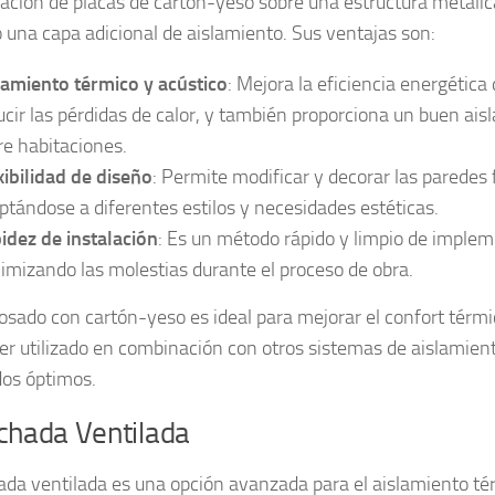
alación de placas de cartón-yeso sobre una estructura metáli
 una capa adicional de aislamiento. Sus ventajas son:
lamiento térmico y acústico
: Mejora la eficiencia energética 
ucir las pérdidas de calor, y también proporciona un buen ais
re habitaciones.
xibilidad de diseño
: Permite modificar y decorar las paredes 
ptándose a diferentes estilos y necesidades estéticas.
idez de instalación
: Es un método rápido y limpio de implem
imizando las molestias durante el proceso de obra.
dosado con cartón-yeso es ideal para mejorar el confort térmi
er utilizado en combinación con otros sistemas de aislamient
dos óptimos.
chada Ventilada
ada ventilada es una opción avanzada para el aislamiento tér