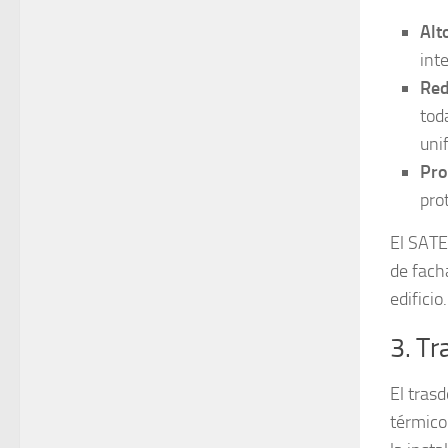
Alt
int
Red
tod
uni
Pro
pro
El SATE
de fach
edificio.
3. T
El tras
térmico