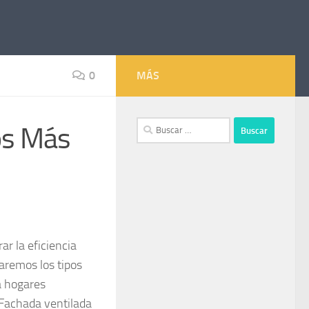
0
MÁS
Buscar:
os Más
r la eficiencia
raremos los tipos
a hogares
 Fachada ventilada