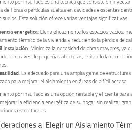
amiento por insuflado es una técnica que consiste en inyectar 
a de fibras o partículas sueltas en cavidades existentes dent
 suelos. Esta solución ofrece varias ventajas significativas:
ciencia energética
: Llena eficazmente los espacios vacíos, m
lamiento térmico de la vivienda y reduciendo la pérdida de cal
il instalación
: Minimiza la necesidad de obras mayores, ya qu
roduce a través de pequeñas aberturas, evitando la demolició
hos.
satilidad
: Es adecuado para una amplia gama de estructuras
lizado para mejorar el aislamiento en áreas de difícil acceso.
amiento por insuflado es una opción rentable y eficiente para 
mejorar la eficiencia energética de su hogar sin realizar gra
aciones estructurales.
deraciones al Elegir un Aislamiento Tér