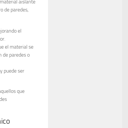
material aislante
ro de paredes,
ejorando el
or.
e el material se
n de paredes o
 y puede ser
aquellos que
ndes
mico