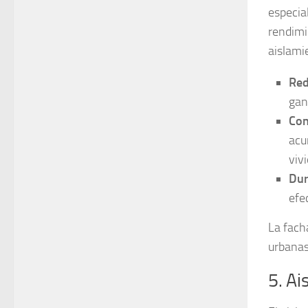
especia
rendimi
aislami
Red
gan
Con
acu
viv
Dur
efe
La fach
urbanas
5. Ai