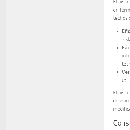
El aisl
en form
techos o
Efi
ais
Fác
int
tec
Ver
uti
El aisl
desean 
modific
Consi