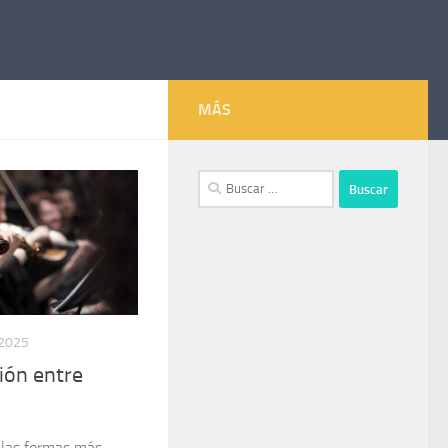
MÁS
Buscar:
 2025
xión entre
 las formas más