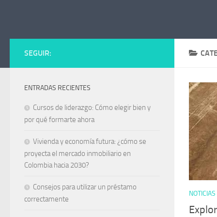
Saltar al contenido
SEGUIR:
CAT
ENTRADAS RECIENTES
Cursos de liderazgo: Cómo elegir bien y
por qué formarte ahora
Vivienda y economía futura: ¿cómo se
proyecta el mercado inmobiliario en
Colombia hacia 2030?
Consejos para utilizar un préstamo
NOTICIAS
correctamente
Explor