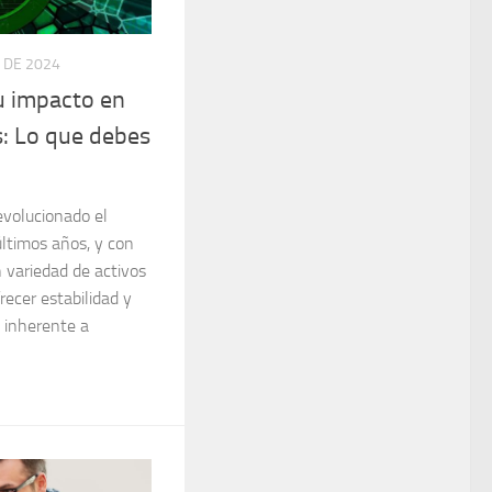
 DE 2024
u impacto en
: Lo que debes
volucionado el
últimos años, y con
n variedad de activos
recer estabilidad y
d inherente a