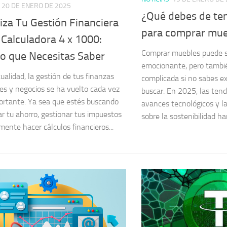
20 DE ENERO DE 2025
¿Qué debes de te
iza Tu Gestión Financiera
para comprar mue
 Calculadora 4 x 1000:
Comprar muebles puede s
lo que Necesitas Saber
emocionante, pero tambi
ualidad, la gestión de tus finanzas
complicada si no sabes 
es y negocios se ha vuelto cada vez
buscar. En 2025, las tend
rtante. Ya sea que estés buscando
avances tecnológicos y l
r tu ahorro, gestionar tus impuestos
sobre la sostenibilidad han
mente hacer cálculos financieros...