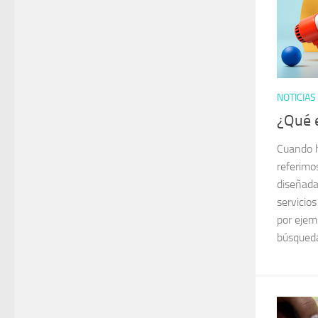
NOTICIAS
¿Qué e
Cuando h
referimo
diseñada
servicio
por ejem
búsqueda,