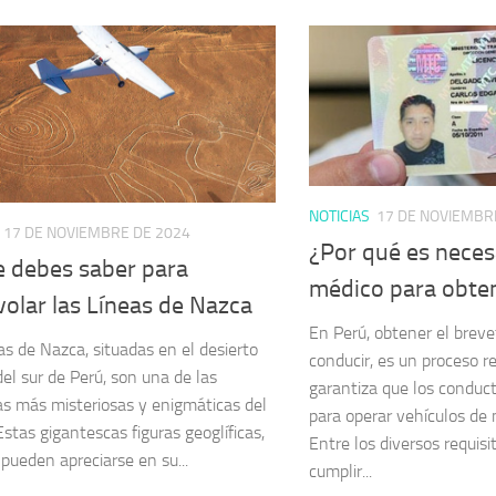
NOTICIAS
17 DE NOVIEMBR
17 DE NOVIEMBRE DE 2024
¿Por qué es neces
e debes saber para
médico para obte
olar las Líneas de Nazca
En Perú, obtener el brevet
as de Nazca, situadas en el desierto
conducir, es un proceso 
del sur de Perú, son una de las
garantiza que los conduc
as más misteriosas y enigmáticas del
para operar vehículos de
stas gigantescas figuras geoglíficas,
Entre los diversos requis
 pueden apreciarse en su...
cumplir...