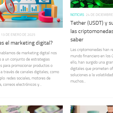
NOTICIAS
24 DE DICIEMBRE
Tether (USDT) y s
las criptomonedas
13 DE ENERO DE 2025
saber
s el marketing digital?
Las criptomonedas han re
ablamos de marketing digital nos
mundo financiero en los 
s a un conjunto de estrategias
ello, han surgido una gra
s para promocionar productos o
digitales que prometen of
s a través de canales digitales; como
soluciones a la volatilida
plo: redes sociales, motores de
muchos...
 correos electrónicos y...