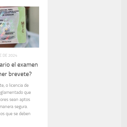
E DE 2024
ario el examen
ner brevete?
e, o licencia de
reglamentado que
tores sean aptos
 manera segura.
itos que se deben