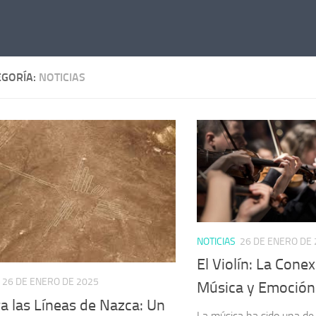
EGORÍA:
NOTICIAS
NOTICIAS
26 DE ENERO DE
El Violín: La Cone
26 DE ENERO DE 2025
Música y Emoción
a las Líneas de Nazca: Un
La música ha sido una de