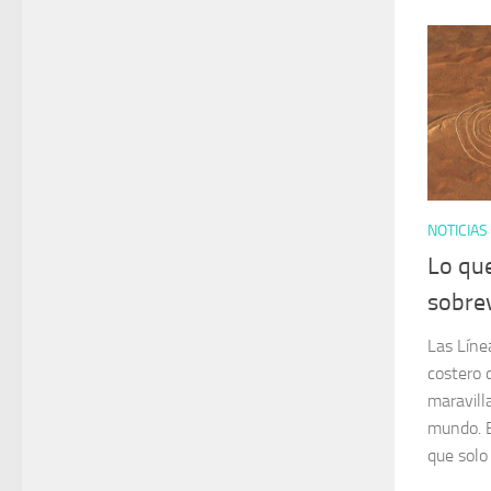
NOTICIAS
Lo qu
sobrev
Las Líne
costero 
maravill
mundo. E
que solo