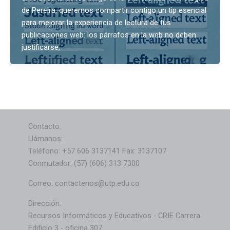
de Pereira, queremos compartir contigo un tip esencial
para mejorar la experiencia de lectura de tus
publicaciones web: los párrafos en la web no deben
justificarse,
Contacto:
Llámanos:
Teléfono: +57 606 3137141 Fax: 3137107
Conmutador: (57) (606) 313 7300
Correo: contactenos@utp.edu.co
Dirección:
Recursos Informáticos y Educativos - CRIE Carrera
Edificio 3 - oficina 307