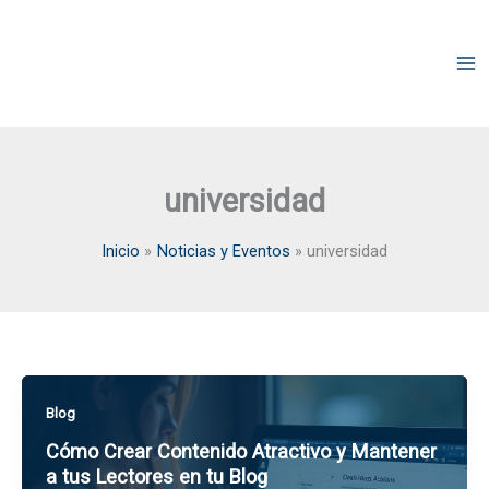
Ir
al
Blogs de la Comunidad
contenido
UTP
universidad
Inicio
Noticias y Eventos
universidad
Blog
Cómo Crear Contenido Atractivo y Mantener
a tus Lectores en tu Blog