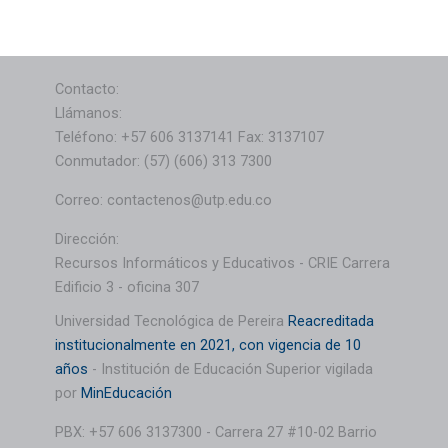
Contacto:
Llámanos:
Teléfono: +57 606 3137141 Fax: 3137107
Conmutador: (57) (606) 313 7300
Correo: contactenos@utp.edu.co
Dirección:
Recursos Informáticos y Educativos - CRIE Carrera
Edificio 3 - oficina 307
Universidad Tecnológica de Pereira
Reacreditada
institucionalmente en 2021, con vigencia de 10
años
- Institución de Educación Superior vigilada
por
MinEducación
PBX: +57 606 3137300 - Carrera 27 #10-02 Barrio