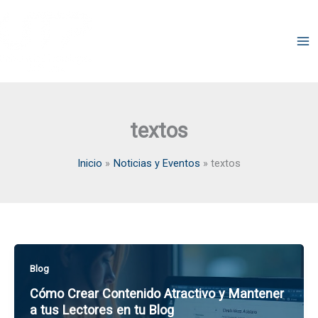
Ir
al
Blogs de la Comunidad
contenido
UTP
textos
Inicio
Noticias y Eventos
textos
Blog
Cómo Crear Contenido Atractivo y Mantener
a tus Lectores en tu Blog