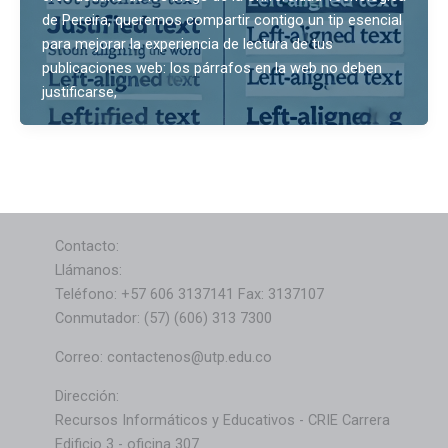
de Pereira, queremos compartir contigo un tip esencial
para mejorar la experiencia de lectura de tus
publicaciones web: los párrafos en la web no deben
justificarse,
Contacto:
Llámanos:
Teléfono: +57 606 3137141 Fax: 3137107
Conmutador: (57) (606) 313 7300
Correo: contactenos@utp.edu.co
Dirección:
Recursos Informáticos y Educativos - CRIE Carrera
Edificio 3 - oficina 307