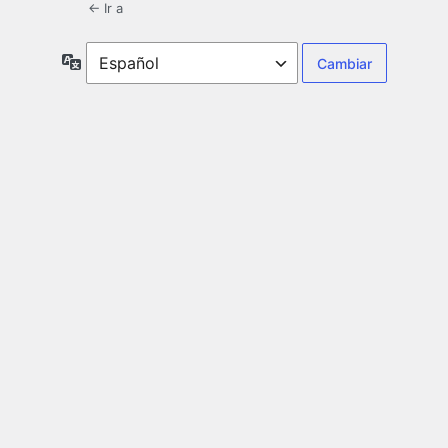
← Ir a
Idioma