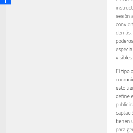
instruc
sesión 
convier
demás. 
poderos
especia
visibles
El tipo
comunid
esto ti
define 
publici
captaci
tienen 
para ge