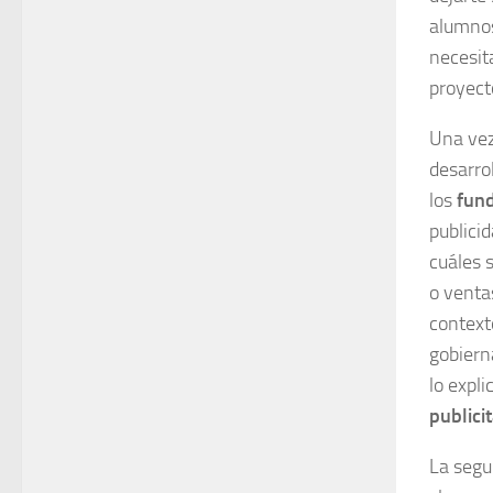
alumnos
necesit
proyecto
Una vez
desarro
los
fund
publici
cuáles 
o venta
context
gobiern
lo expl
publicit
La segu