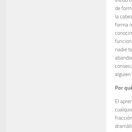
vivido 
de form
la cabe
forma 
conocim
funcion
nadie te
abandon
consecu
alguien 
Por qué
El apre
cualqui
fracció
dramáti