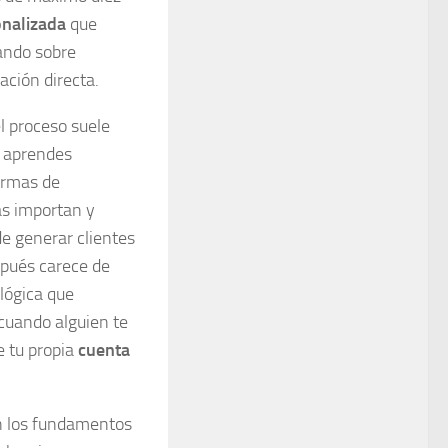
onalizada
que
jando sobre
ación directa.
l proceso suele
s aprendes
ormas de
as importan y
de generar clientes
spués carece de
lógica que
cuando alguien te
e tu propia
cuenta
n los fundamentos