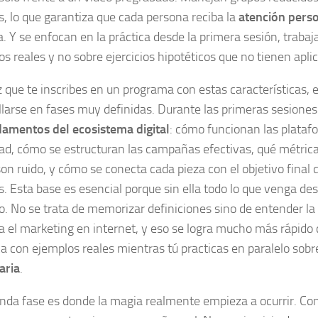
, lo que garantiza que cada persona reciba la
atención pers
a. Y se enfocan en la práctica desde la primera sesión, traba
s reales y no sobre ejercicios hipotéticos que no tienen aplic
 que te inscribes en un programa con estas características, e
llarse en fases muy definidas. Durante las primeras sesione
amentos del ecosistema digital
: cómo funcionan las plataf
dad, cómo se estructuran las campañas efectivas, qué métric
son ruido, y cómo se conecta cada pieza con el objetivo final 
s. Esta base es esencial porque sin ella todo lo que venga de
o. No se trata de memorizar definiciones sino de entender la 
a el marketing en internet, y eso se logra mucho más rápido 
ica con ejemplos reales mientras tú practicas en paralelo sobr
aria
.
nda fase es donde la magia realmente empieza a ocurrir. Co