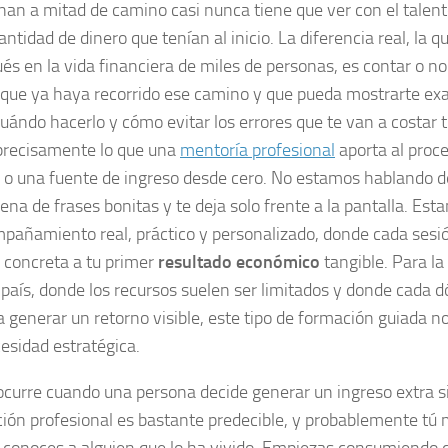
an a mitad de camino casi nunca tiene que ver con el talento
antidad de dinero que tenían al inicio. La diferencia real, la 
ués en la vida financiera de miles de personas, es contar o n
 que ya haya recorrido ese camino y que pueda mostrarte e
cuándo hacerlo y cómo evitar los errores que te van a costar 
precisamente lo que una
mentoría profesional
aporta al proce
 o una fuente de ingreso desde cero. No estamos hablando 
lena de frases bonitas y te deja solo frente a la pantalla. E
pañamiento real, práctico y personalizado, donde cada sesió
concreta a tu primer
resultado económico
tangible. Para la
 país, donde los recursos suelen ser limitados y donde cada dó
a generar un retorno visible, este tipo de formación guiada no
esidad estratégica.
ocurre cuando una persona decide generar un ingreso extra s
ción profesional es bastante predecible, y probablemente tú