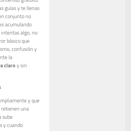
contenido gratuito
s guías y te llenas
 en conjunto no
ses acumulando
 intentas algo, no
ror básico que
iasmo, confusión y
nte la
a claro
y sin
s
 ampliamente y que
 retienen una
a sube
a y cuando