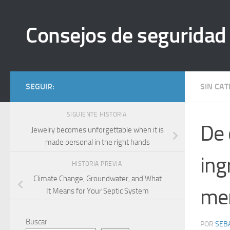
Saltar al contenido
Consejos de seguridad
SEGUIR:
SIN CA
SIGUIENTE HISTORIA
De 
Jewelry becomes unforgettable when it is
made personal in the right hands
ing
HISTORIA PREVIA
Climate Change, Groundwater, and What
men
It Means for Your Septic System
Buscar
POR
SEB