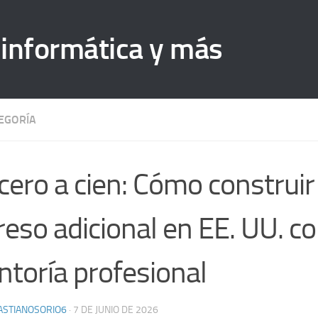
 informática y más
TEGORÍA
cero a cien: Cómo construir
reso adicional en EE. UU. c
toría profesional
ASTIANOSORIO6
·
7 DE JUNIO DE 2026