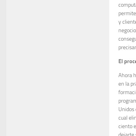
computa
permite
y clien
negocio
consegu
precisa
El proc
Ahora h
en la p
formaci
program
Unidos 
cual el
ciento e
dejarte