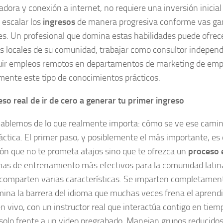
dora y conexión a internet, no requiere una inversión inicial 
 escalar los
ingresos
de manera progresiva conforme vas ga
tes. Un profesional que domina estas habilidades puede ofrece
s locales de su comunidad, trabajar como consultor independ
ir empleos remotos en departamentos de marketing de emp
mente este tipo de conocimientos prácticos.
eso real de ir de cero a generar tu primer ingreso
ablemos de lo que realmente importa: cómo se ve ese camino
ráctica. El primer paso, y posiblemente el más importante, es 
ón que no te prometa atajos sino que te ofrezca un
proceso 
as de entrenamiento más efectivos para la comunidad latin
comparten varias características. Se imparten completament
imina la barrera del idioma que muchas veces frena el aprendi
n vivo, con un instructor real que interactúa contigo en tiem
 solo frente a un video pregrabado. Manejan grupos reducido