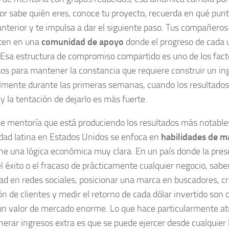
tor sabe quién eres, conoce tu proyecto, recuerda en qué punt
anterior y te impulsa a dar el siguiente paso. Tus compañeros
ten en una
comunidad de apoyo
donde el progreso de cada u
Esa estructura de compromiso compartido es uno de los fac
os para mantener la constancia que requiere construir un ing
lmente durante las primeras semanas, cuando los resultados
 y la tentación de dejarlo es más fuerte.
 de mentoría que está produciendo los resultados más notable
ad latina en Estados Unidos se enfoca en
habilidades de ma
ene una lógica económica muy clara. En un país donde la pres
el éxito o el fracaso de prácticamente cualquier negocio, sabe
dad en redes sociales, posicionar una marca en buscadores, 
ón de clientes y medir el retorno de cada dólar invertido so
un valor de mercado enorme. Lo que hace particularmente atr
nerar ingresos extra es que se puede ejercer desde cualquier