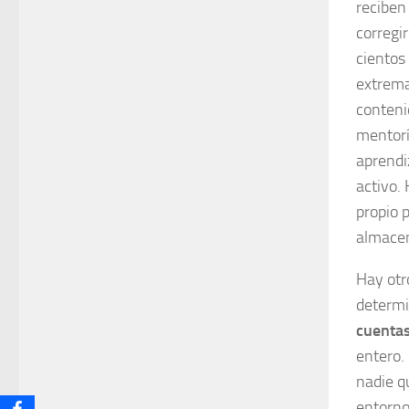
recibe
corregi
cientos
extrema
conteni
mentorí
aprendi
activo. 
propio 
almacen
Hay otr
determi
cuenta
entero.
nadie q
entorno