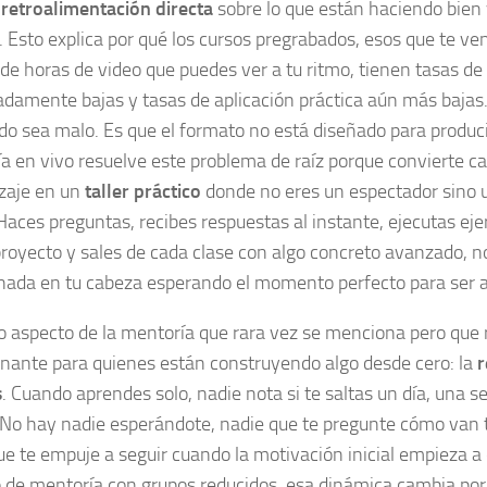
n
retroalimentación directa
sobre lo que están haciendo bien 
r. Esto explica por qué los cursos pregrabados, esos que te v
 de horas de video que puedes ver a tu ritmo, tienen tasas de 
damente bajas y tasas de aplicación práctica aún más bajas.
do sea malo. Es que el formato no está diseñado para produci
a en vivo resuelve este problema de raíz porque convierte c
zaje en un
taller práctico
donde no eres un espectador sino u
Haces preguntas, recibes respuestas al instante, ejecutas ejer
proyecto y sales de cada clase con algo concreto avanzado, n
ada en tu cabeza esperando el momento perfecto para ser a
o aspecto de la mentoría que rara vez se menciona pero que 
nante para quienes están construyendo algo desde cero: la
r
s
. Cuando aprendes solo, nadie nota si te saltas un día, una
 No hay nadie esperándote, nadie que te pregunte cómo van 
ue te empuje a seguir cuando la motivación inicial empieza a 
 de mentoría con grupos reducidos, esa dinámica cambia por