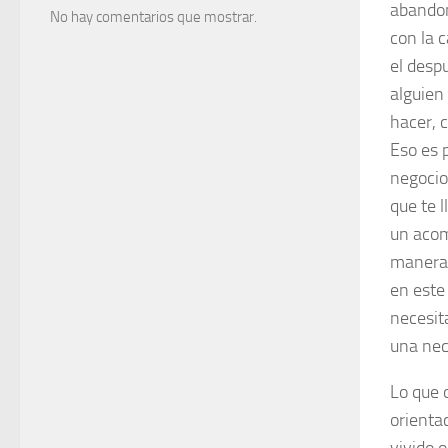
abandon
No hay comentarios que mostrar.
con la c
el desp
alguien
hacer, 
Eso es 
negocio
que te l
un acom
manera 
en este
necesit
una nec
Lo que 
orienta