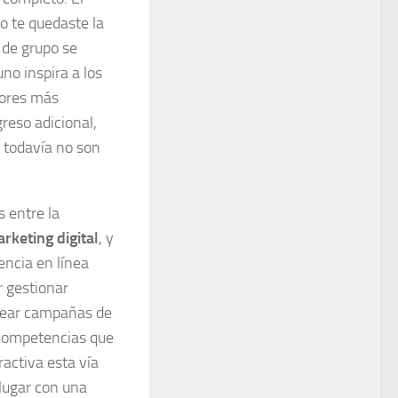
o te quedaste la
 de grupo se
no inspira a los
tores más
reso adicional,
 todavía no son
s entre la
rketing digital
, y
encia en línea
r gestionar
crear campañas de
n competencias que
activa esta vía
 lugar con una