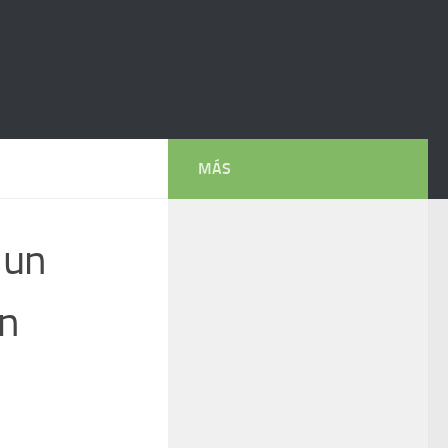
MÁS
 un
on