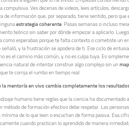
o conoces a alguien que lo ha vivido. Empiezas consumiendo 
a compulsiva. Ves decenas de videos, lees artículos, descarga
za de información que, por separado, tiene sentido, pero que
ninguna
estrategia coherente
. Pasas semanas o incluso me
iento teórico sin saber por dónde empezar a aplicarlo. Luego
a como esperabas porque te falta contexto o cometiste un er
 señaló, y la frustración se apodera de ti. Ese ciclo de entus
o es el camino más común, y no es culpa tuya. Es simpleme
encia natural de intentar construir algo complejo sin un
map
que te corrija el rumbo en tiempo real.
 la mentoría en vivo cambia completamente los resultado
ndizaje humano tiene reglas que la ciencia ha documentado
er método de formación efectivo debe respetar. Las personas
n mínima de lo que leen o escuchan de forma pasiva. Esa cifr
camente cuando practican lo aprendido de manera inmediat