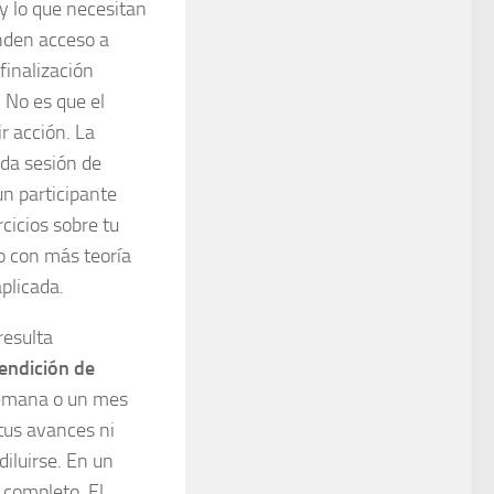
y lo que necesitan
enden acceso a
finalización
 No es que el
r acción. La
ada sesión de
n participante
cicios sobre tu
o con más teoría
plicada.
resulta
endición de
 semana o un mes
tus avances ni
diluirse. En un
 completo. El