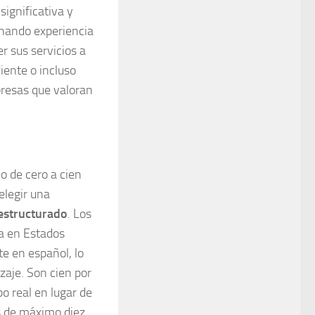
significativa y
nando experiencia
r sus servicios a
iente o incluso
resas que valoran
 de cero a cien
elegir una
estructurado
. Los
a en Estados
e en español, lo
zaje. Son cien por
po real en lugar de
s de máximo diez