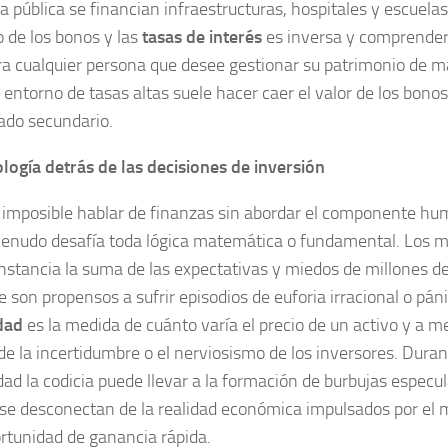
a pública se financian infraestructuras, hospitales y escuelas
o de los bonos y las
tasas de interés
es inversa y comprender
ara cualquier persona que desee gestionar su patrimonio de m
 entorno de tasas altas suele hacer caer el valor de los bono
ado secundario.
ología detrás de las decisiones de inversión
 imposible hablar de finanzas sin abordar el componente h
enudo desafía toda lógica matemática o fundamental. Los 
instancia la suma de las expectativas y miedos de millones 
e son propensos a sufrir episodios de euforia irracional o pá
idad
es la medida de cuánto varía el precio de un activo y a me
 de la incertidumbre o el nerviosismo de los inversores. Duran
idad la codicia puede llevar a la formación de burbujas especu
 se desconectan de la realidad económica impulsados por el 
rtunidad de ganancia rápida.