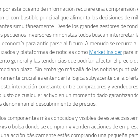
 por este océano de información requiere una comprensión c
on el combustible principal que alimenta las decisiones de mi
pantes simultáneamente. Desde los grandes gestores de fon
os pequeños inversores minoristas todos buscan interpretar l
a economía para anticiparse al futuro. A menudo se recurre a 
lizados y plataformas de noticias como
Market Insider
para in
ento general y las tendencias que podrían afectar el precio de
 mediano plazo. Sin embargo más allá de las noticias puntuale
ramente crucial es entender la lógica subyacente de la ofer
 esta interacción constante entre compradores y vendedores
io justo de cualquier activo en un momento dado garantizando
s denominan el descubrimiento de precios.
los componentes más conocidos y visibles de este ecosistem
res
o bolsa donde se compran y venden acciones de empresas
r una acción básicamente estás comprando una pequeña part