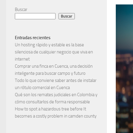
Buscar
Buscar
Entradas recientes
Un hosting rápido y estable es la base
silenciosa de cualquier negocio que viva en
internet
Comprar una finca en Cuenca, una decisión
inteligente para buscar campo y futuro
Todo lo que conviene saber antes de instalar
un rótulo comercial en Cuenca
Qué son los remates judiciales en Colombia y
cómo consultarlos de forma responsable
How to spot a hazardous tree before It
becomes a costly problem in camden county