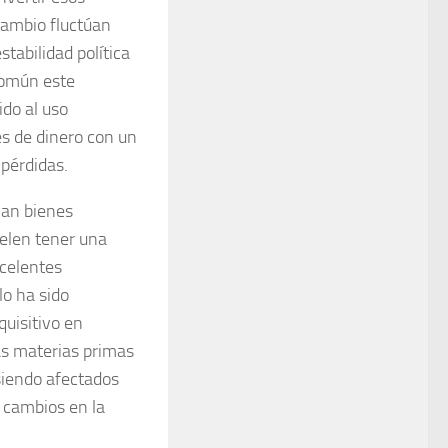
cambio fluctúan
tabilidad política
 común este
do al uso
s de dinero con un
 pérdidas.
an bienes
suelen tener una
xcelentes
lo ha sido
quisitivo en
las materias primas
siendo afectados
o cambios en la