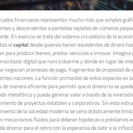
cados financieros representan mucho más que simples gráfi
ntes y descendentes o pantallas repletas de números parpa
verde. En esencia se trata del sistema circulatorio de la econ
liza el
capital
desde quienes tienen excedentes de dinero hac
an para producir bienes, prestar servicios o innovar. Imagi
nso bazar digital que nunca duerme y donde en lugar de int
 se negocian promesas de pago, fragmentos de propiedad de 
rentes naciones. La función primordial de estos espacios es la
s de manera eficiente para permitir que el dinero no se qued
hón metafórico y pueda generar valor a través de la inversión
amiento de proyectos estatales y corporativos. Sin esta estru
imiento de la sociedad moderna se vería drásticamente limit
ían mecanismos fluidos para obtener hipotecas o préstamos e
e ahorrar para el retiro con la esperanza de batir a la inflaci