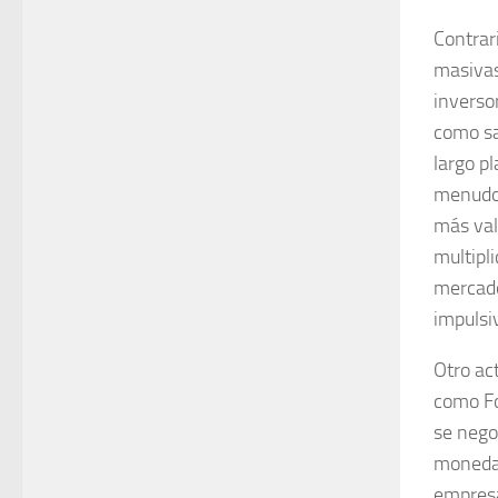
Contrar
masivas
inverso
como sa
largo pl
menudo 
más val
multipl
mercado
impulsi
Otro ac
como Fo
se nego
moneda 
empresa