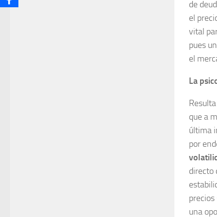
de deud
el preci
vital p
pues un
el merc
La psic
Resulta
que a m
última 
por end
volatil
directo
estabil
precios
una opo