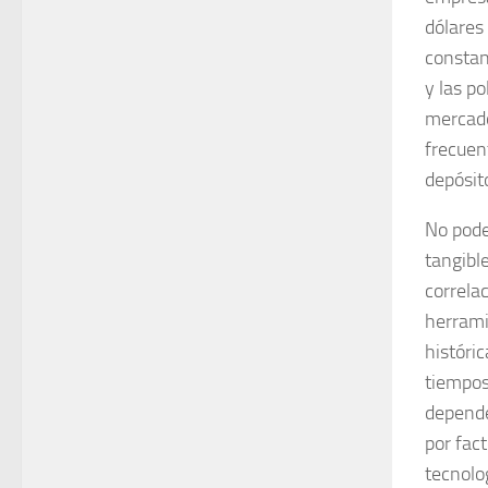
dólares
constan
y las p
mercado
frecuen
depósit
No pode
tangible
correla
herrami
históri
tiempos 
depende
por fac
tecnolo