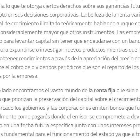
a lo que te otorga ciertos derechos sobre sus ganancias fut
to en sus decisiones corporativas. La belleza de la renta var
al de crecimiento ilimitado teóricamente hablando aunque co
onsiderablemente mayor que otros instrumentos. Las empre
 para levantar capital sin tener que endeudarse con un banco
para expandirse o investigar nuevos productos mientras que l
obtener rendimientos a través de la apreciación del precio de
e el cobro de dividendos periódicos que son el reparto de los
s por la empresa.
o lado encontramos el vasto mundo de la
renta fija
que suele 
 que priorizan la preservación del capital sobre el crecimient
rcado los gobiernos y las corporaciones emiten bonos que f
lmente como pagarés donde el emisor se compromete a devo
o en una fecha futura específica junto con unos intereses pr
es fundamental para el funcionamiento del estado ya que a t