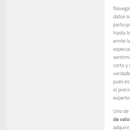
Navegar
datos s
partici
hasta l
emite l
especia
sentimi
corto y
verdade
pues es
el prec
experto
Uno de 
de valo
adquiri