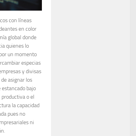
cos con líneas
deantes en color
omía global donde
ia quienes lo
na por un momento
ercambiar especias
empresas y divisas
 de asignar los
e estancado bajo
 productiva o el
ctura la capacidad
ada pues no
mpresariales ni
ón.