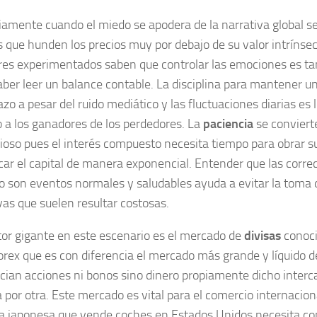
iamente cuando el miedo se apodera de la narrativa global s
 que hunden los precios muy por debajo de su valor intrínsec
res experimentados saben que controlar las emociones es t
ber leer un balance contable. La disciplina para mantener un
azo a pesar del ruido mediático y las fluctuaciones diarias es 
a los ganadores de los perdedores. La
paciencia
se convierte
ioso pues el interés compuesto necesita tiempo para obrar s
icar el capital de manera exponencial. Entender que las corre
 son eventos normales y saludables ayuda a evitar la toma 
vas que suelen resultar costosas.
tor gigante en este escenario es el mercado de
divisas
conoci
rex que es con diferencia el mercado más grande y líquido d
cian acciones ni bonos sino dinero propiamente dicho inter
por otra. Este mercado es vital para el comercio internacion
 japonesa que vende coches en Estados Unidos necesita con