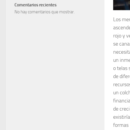
Comentarios recientes
No hay comentarios que mostrar.
Los mer
ascende
rojo y 
se cana
necesit
un inme
o telas
de dife
recurso
un colc
financi
de crec
existir
formas d