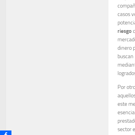
compañí
casos vo
potenci
riesgo
c
mercado
dinero 
buscan 
mediant
logrado
Por otr
aquellos
este me
esencia
prestad
sector 