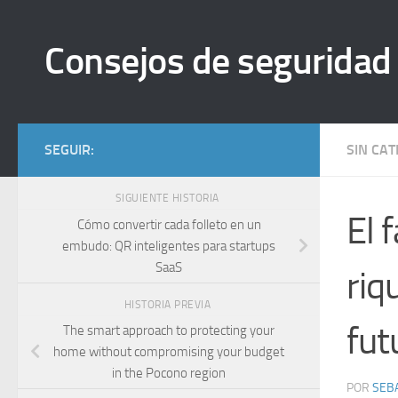
Saltar al contenido
Consejos de seguridad
SEGUIR:
SIN CA
SIGUIENTE HISTORIA
El 
Cómo convertir cada folleto en un
embudo: QR inteligentes para startups
SaaS
riq
HISTORIA PREVIA
fut
The smart approach to protecting your
home without compromising your budget
in the Pocono region
POR
SEB