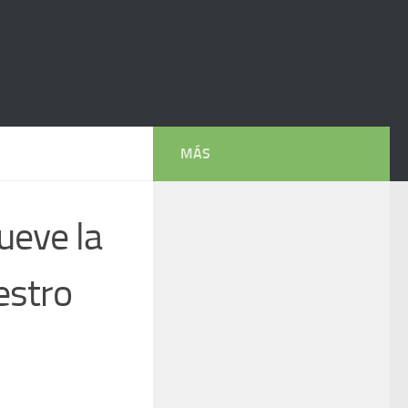
MÁS
ueve la
estro