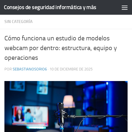
Consejos de seguridad informática y más
Saltar al contenido
SIN CATEGORÍA
Cómo funciona un estudio de modelos
webcam por dentro: estructura, equipo y
operaciones
POR
SEBASTIANOSORIO6
·
10 DE DICIEMBRE DE 2025