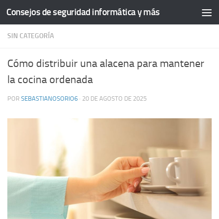
Consejos de seguridad informática y más
Saltar al contenido
SIN CATEGORÍA
Cómo distribuir una alacena para mantener
la cocina ordenada
POR
SEBASTIANOSORIO6
·
20 DE AGOSTO DE 2025