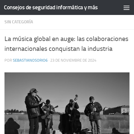
Consejos de seguridad informática y más
Saltar al contenido
SIN CATEGORÍA
La música global en auge: las colaboraciones
internacionales conquistan la industria
POR
SEBASTIANOSORIO6
·
23 DE NOVIEMBRE DE 2024